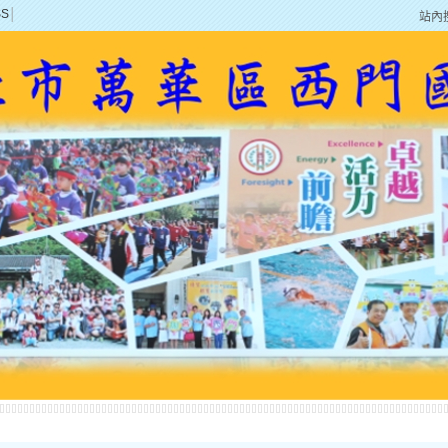
SS
│
站內