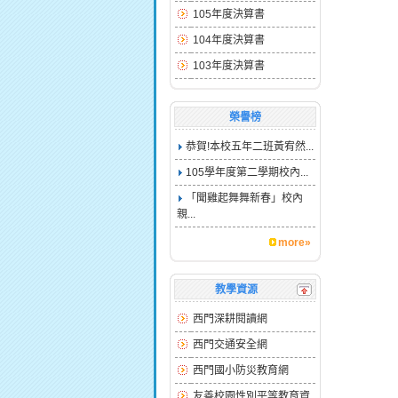
105年度決算書
104年度決算書
103年度決算書
榮譽榜
恭賀!本校五年二班黃宥然...
105學年度第二學期校內...
「聞雞起舞舞新春」校內
親...
more»
教學資源
西門深耕閱讀網
西門交通安全網
西門國小防災教育網
友善校園性別平等教育資