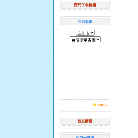
西門午餐群組
今日氣象
more»
校友贈書