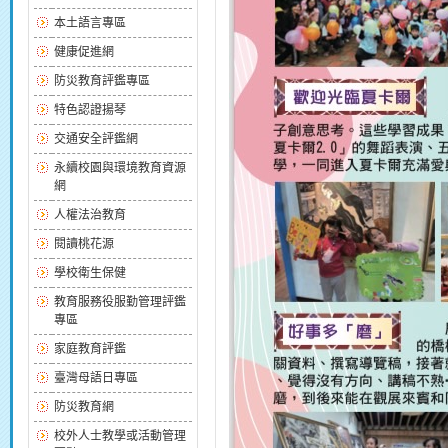
本土語言專區
健康促進網
防災教育評鑑專區
特色認證揚琴
交通安全評鑑網
永續校園與環境教育資源
網
人權法治教育
閱讀桃花源
學校衛生保健
教育服務役服勤管理評鑑
專區
家庭教育評鑑
臺灣母語日專區
防災教育網
校外人士教學或活動管理