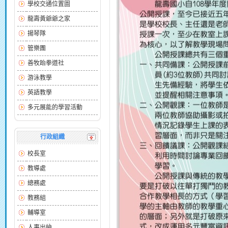
學校交通位置圖
龍壽黃爺爺之家
揚琴隊
管樂團
善牧跆拳道社
游泳教學
英語教學
多元展能的學習活動
行政組織
校長室
教導處
總務處
教務組
輔導室
人事出納