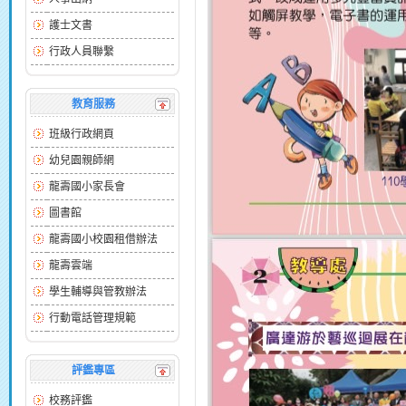
護士文書
行政人員聯繫
教育服務
班級行政網頁
幼兒園親師網
龍壽國小家長會
圖書館
龍壽國小校園租借辦法
龍壽雲端
學生輔導與管教辦法
行動電話管理規範
評鑑專區
校務評鑑