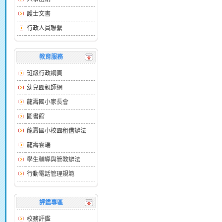
護士文書
行政人員聯繫
教育服務
班級行政網頁
幼兒園親師網
龍壽國小家長會
圖書館
龍壽國小校園租借辦法
龍壽雲端
學生輔導與管教辦法
行動電話管理規範
評鑑專區
校務評鑑