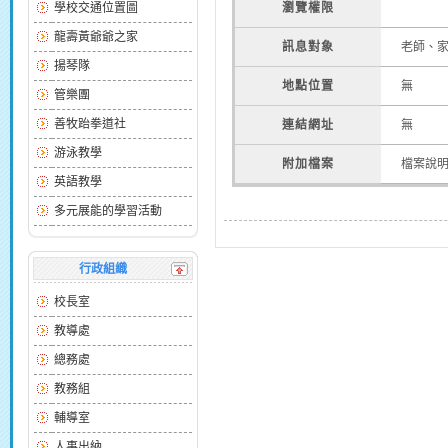
學校交通位置圖
瀏覽權限
龍壽黃爺爺之家
訊息對象
老師、
揚琴隊
地點位置
無
管樂團
善牧跆拳道社
連結網址
無
游泳教學
附加檔案
檔案說
英語教學
多元展能的學習活動
行政組織
校長室
教導處
總務處
教務組
輔導室
人事出納