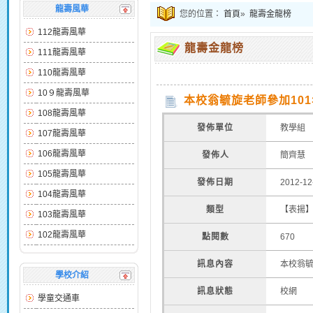
龍壽風華
您的位置：
首頁
»
龍壽金龍榜
112龍壽風華
龍壽金龍榜
111龍壽風華
110龍壽風華
10９龍壽風華
本校翁毓旋老師參加101
108龍壽風華
發佈單位
教學組
107龍壽風華
106龍壽風華
發佈人
簡齊慧
105龍壽風華
發佈日期
2012-12
104龍壽風華
類型
【表揚
103龍壽風華
102龍壽風華
點閱數
670
訊息內容
本校翁毓
學校介紹
訊息狀態
校網
學童交通車