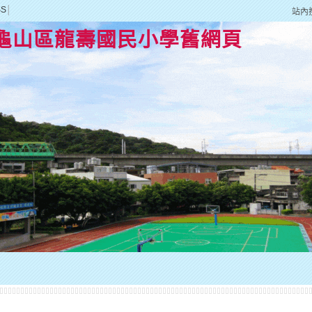
SS
│
站內
龜山區龍壽國民小學舊網頁