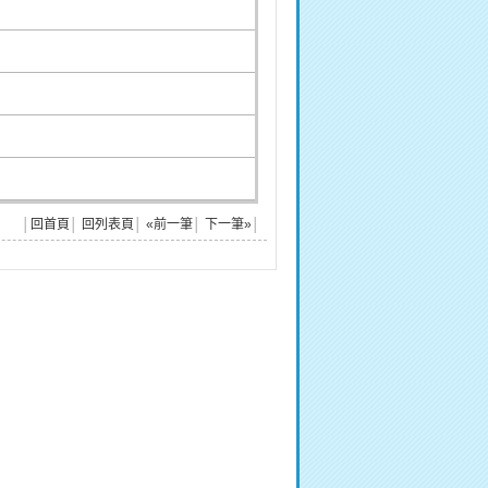
│
回首頁
│
回列表頁
│
«前一筆
│
下一筆»
│