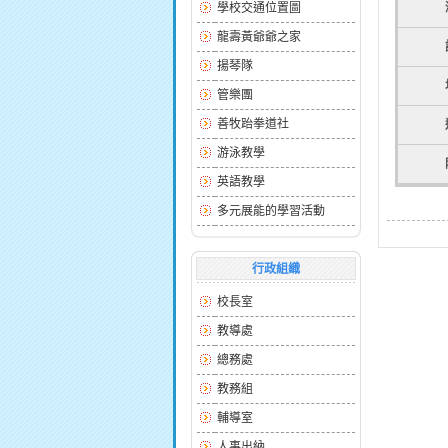
學校交通位置圖
龍壽黃爺爺之家
揚琴隊
管樂團
善牧跆拳道社
游泳教學
英語教學
多元展能的學習活動
行政組織
校長室
教導處
總務處
教務組
輔導室
人事出納