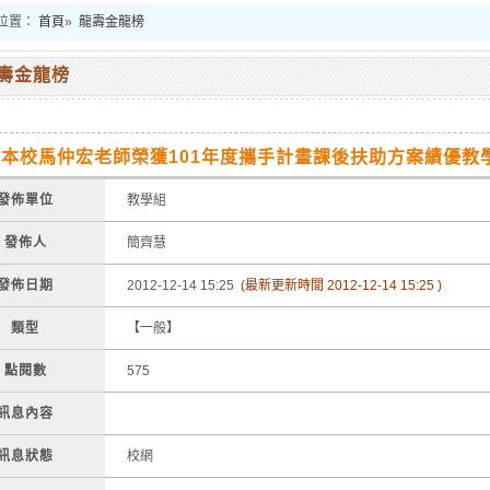
位置：
首頁
»
龍壽金龍榜
壽金龍榜
!本校馬仲宏老師榮獲101年度攜手計畫課後扶助方案績優教
發佈單位
教學組
發佈人
簡齊慧
發佈日期
2012-12-14 15:25
(最新更新時間 2012-12-14 15:25 )
類型
【一般】
點閱數
575
訊息內容
訊息狀態
校網