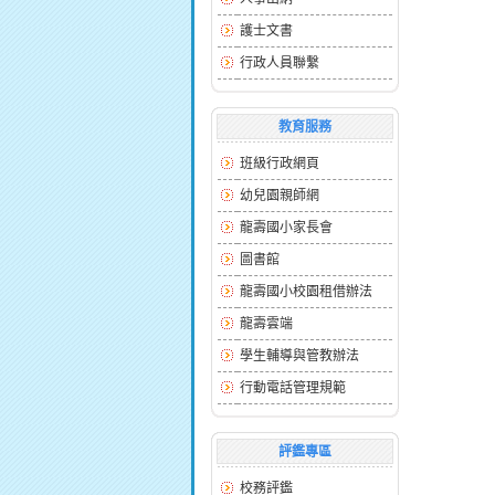
護士文書
行政人員聯繫
教育服務
班級行政網頁
幼兒園親師網
龍壽國小家長會
圖書館
龍壽國小校園租借辦法
龍壽雲端
學生輔導與管教辦法
行動電話管理規範
評鑑專區
校務評鑑