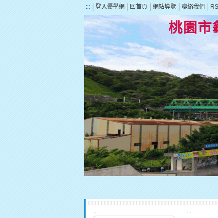
:::
│
登入優學網
│
回首頁
│
網站導覽
│
聯絡我們
│
R
桃園市
:::
:::