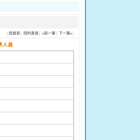
│
回首頁
│
回列表頁
│
«前一筆
│
下一筆»
│
學人員