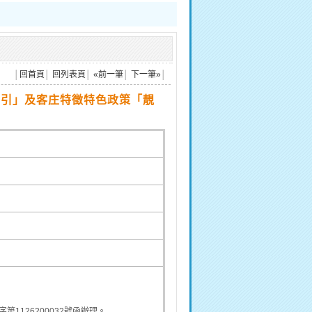
│
回首頁
│
回列表頁
│
«前一筆
│
下一筆»
│
指引」及客庄特徵特色政策「靚
1126200032號函辦理。