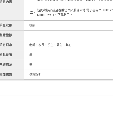
訊息內容
旨揭出版品請至客委會官網服務園地/電子書專區（https://www.ha
二、
NodeID=611）下載利用。
訊息狀態
校網
瀏覽權限
訊息對象
老師、家長、學生、緊急、其它
地點位置
無
連結網址
無
附加檔案
檔案說明：