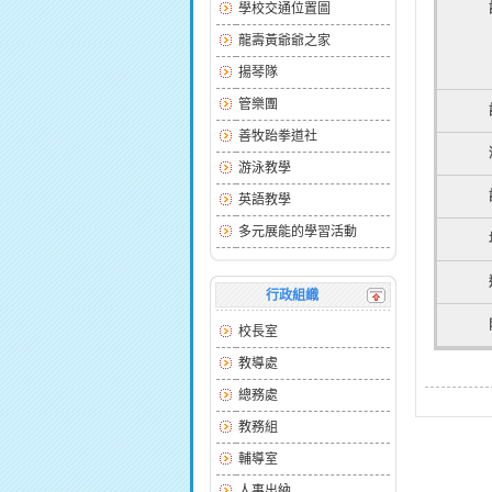
學校交通位置圖
龍壽黃爺爺之家
揚琴隊
管樂團
善牧跆拳道社
游泳教學
英語教學
多元展能的學習活動
行政組織
校長室
教導處
總務處
教務組
輔導室
人事出納