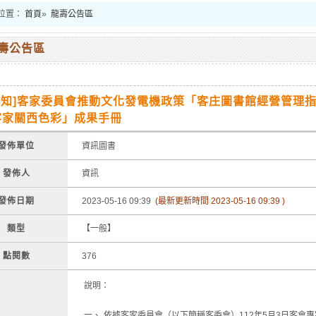
位置：
首頁
»
龍壽公告區
壽公告區
轉知]客家委員會推動文化發電機政策「客庄圖書館經營管理
客家關西色彩」成果手冊
發佈單位
資訊圖書
發佈人
資訊
發佈日期
2023-05-16 09:39
(最新更新時間 2023-05-16 09:39 )
類型
【一般】
點閱數
376
說明：
一、
依據客家委員會（以下簡稱客委會）112年5月3日客會專字第