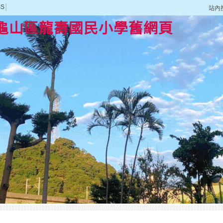
SS
│
站內
龜山區龍壽國民小學舊網頁