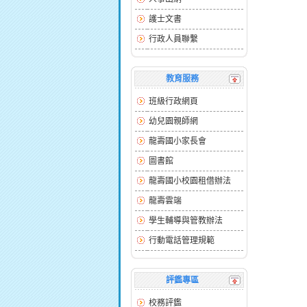
護士文書
行政人員聯繫
教育服務
班級行政網頁
幼兒園親師網
龍壽國小家長會
圖書館
龍壽國小校園租借辦法
龍壽雲端
學生輔導與管教辦法
行動電話管理規範
評鑑專區
校務評鑑