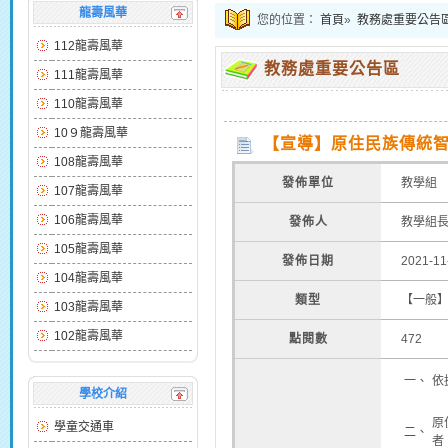
龍壽風華
您的位置：
首頁
»
教務處重要公告
112龍壽風華
教務處重要公告區
111龍壽風華
110龍壽風華
10９龍壽風華
【宣導】原住民族傳統智
108龍壽風華
發佈單位
教學組
107龍壽風華
106龍壽風華
發佈人
教學組
105龍壽風華
發佈日期
2021-11
104龍壽風華
類型
【一般
103龍壽風華
102龍壽風華
點閱數
472
一、
依
學校介紹
原
學童交通車
二、
者