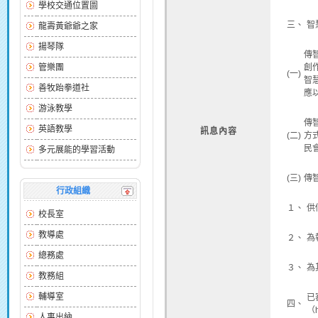
學校交通位置圖
三、
智
龍壽黃爺爺之家
揚琴隊
傳
管樂團
創
(一)
智
善牧跆拳道社
應
游泳教學
傳
英語教學
訊息內容
(二)
方
民
多元展能的學習活動
(三)
傳
行政組織
１、
供
校長室
教導處
２、
為
總務處
３、
為
教務組
輔導室
已
四、
（
人事出納