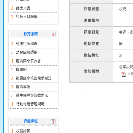
護士文書
訊息狀態
校網
行政人員聯繫
瀏覽權限
訊息對象
老師、
教育服務
班級行政網頁
地點位置
無
幼兒園親師網
連結網址
無
龍壽國小家長會
檔案說
圖書館
附加檔案
※原
龍壽國小校園租借辦法
龍壽雲端
學生輔導與管教辦法
行動電話管理規範
評鑑專區
校務評鑑