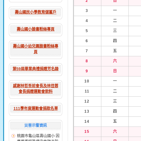
2
日
3
一
壽山國民小學教育儲蓄戶
4
二
壽山國小臉書粉絲專頁
5
三
6
四
壽山國小幼兒園臉書粉絲專
7
五
頁
8
六
第59屆畢業典禮捐贈芳名錄
9
日
10
一
感謝林哲吾前會長及林佳蓉
11
二
會長捐贈運動會飲料
12
三
111學年度運動會捐款名單
13
四
14
五
災害示警資訊
15
六
桃園市龜山區壽山國小 因