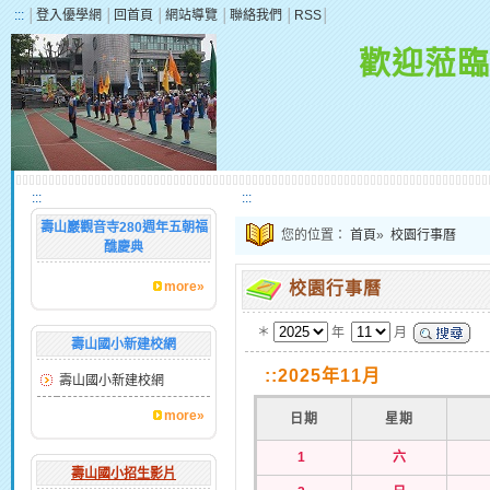
:::
│
登入優學網
│
回首頁
│
網站導覽
│
聯絡我們
│
RSS
│
歡迎蒞臨
:::
:::
壽山巖觀音寺280週年五朝福
您的位置：
首頁
»
校園行事曆
醮慶典
more»
校園行事曆
＊
年
月
壽山國小新建校網
::2025年11月
壽山國小新建校網
more»
日期
星期
1
六
壽山國小招生影片