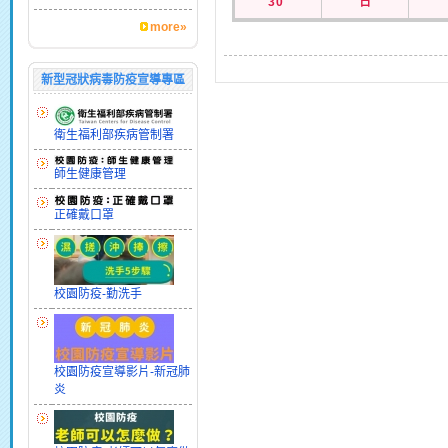
30
日
more»
新型冠狀病毒防疫宣導專區
衛生福利部疾病管制署
師生健康管理
正確戴口罩
校園防疫-勤洗手
校園防疫宣導影片-新冠肺
炎