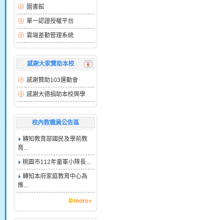
圖書館
單一認證授權平台
雲端差勤管理系統
感謝大家贊助本校
感謝贊助103運動會
感謝大德捐助本校興學
校內教職員公告區
轉知教育部國民及學前教
育...
桃園市112年童軍小隊長...
轉知本府家庭教育中心為
推...
more»