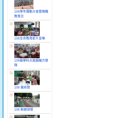
106學年運動大會暨親職
教育日
106生命教育影片宣導
106龍華科大鼓韻魔方營
隊
106 魔術營
106 躲避球營