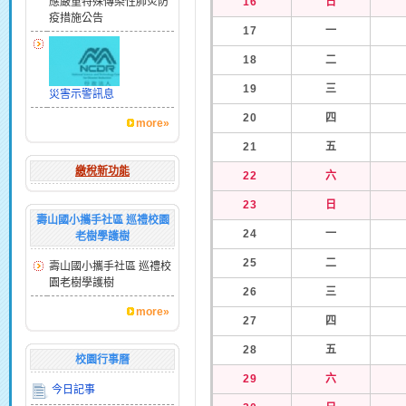
應嚴重特殊傳染性肺炎防
16
日
疫措施公告
17
一
18
二
19
三
災害示警訊息
20
四
more»
21
五
繳稅新功能
22
六
23
日
壽山國小攜手社區 巡禮校園
24
一
老樹學護樹
25
二
壽山國小攜手社區 巡禮校
園老樹學護樹
26
三
more»
27
四
28
五
校園行事曆
29
六
今日記事