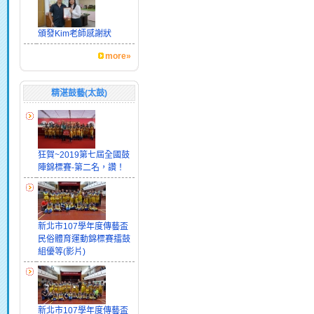
頒發Kim老師感謝狀
more»
精湛鼓藝(太鼓)
狂賀~2019第七屆全國鼓
陣錦標賽-第二名，讚！
新北市107學年度傳藝盃
民俗體育運動錦標賽擂鼓
組優等(影片)
新北市107學年度傳藝盃