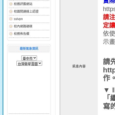
實
校務評鑑網站
ht
校園閱讀線上認證
請
sslvpn
定
校內網路硬碟
依使
校務佈告欄
示
最新氣象資訊
請
訊息內容
ht
作
▼ I
「
寫