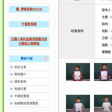
舊_學務系統(SFS3)
發表人
主題：
午餐教育網
說明：
相簿資料
地點：
日期：
公職人員利益衝突迴避法身
分關係公開專區
張數：
瀏覽數
學校介紹
校史沿革
學校簡介
課表查詢
地理位置
平面配置圖
校園開放管理要點