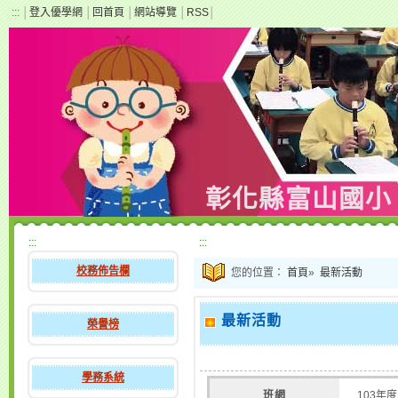
:::
│
登入優學網
│
回首頁
│
網站導覽
│
RSS
│
彰化縣富山國小
:::
:::
校務佈告欄
您的位置：
首頁
»
最新活動
最新活動
榮譽榜
學務系統
班網
103年