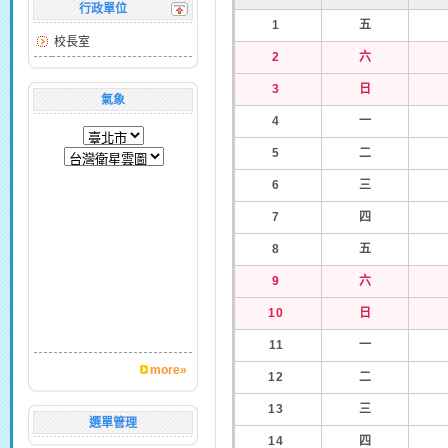
行政單位
1
五
校長室
2
六
3
日
氣象
4
一
5
二
6
三
7
四
8
五
9
六
10
日
11
一
more»
12
二
13
三
選單管理
14
四