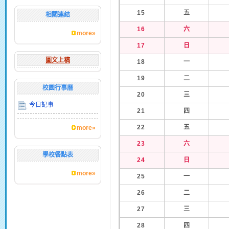
15
五
相關連結
16
六
more»
17
日
圖文上稿
18
一
19
二
校園行事曆
20
三
今日記事
21
四
22
五
more»
23
六
學校餐點表
24
日
more»
25
一
26
二
27
三
28
四