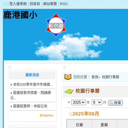
:::
│
登入優學網
│
回首頁
│
網站導覽
│
RSS
│
鹿港國小
:::
:::
最新消息
您的位置：
首頁
»
校園行事曆
本校100學年度中年級國...
校園行事曆
圖書館暫停借書、閱讀課
公...
＊
年
月
圖書館整修、休館公告
::2025年08月
more»
日期
星期