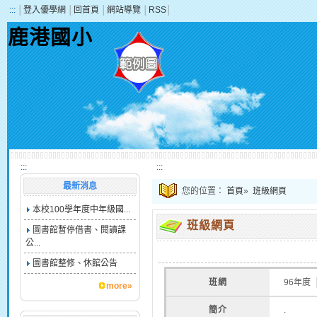
:::
│
登入優學網
│
回首頁
│
網站導覽
│
RSS
│
鹿港國小
:::
:::
最新消息
您的位置：
首頁
»
班級網頁
本校100學年度中年級國...
班級網頁
圖書館暫停借書、閱讀課
公...
圖書館整修、休館公告
班網
96年度
more»
簡介
.