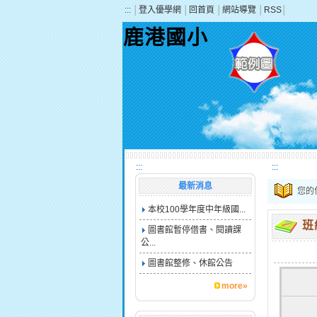
:::
│
登入優學網
│
回首頁
│
網站導覽
│
RSS
│
鹿港國小
:::
:::
最新消息
您的
本校100學年度中年級國...
班
圖書館暫停借書、閱讀課
公...
圖書館整修、休館公告
more»