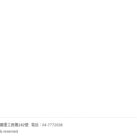
園里三民路192號
電話：04-7772038
s reserved