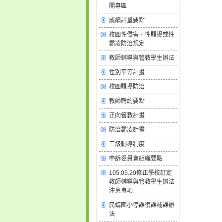
開專區
成績評量要點
校園性侵害、性騷擾或性
霸凌防治規定
教師輔導與管教學生辦法
性別平等計畫
校園騷擾防治
教師聘約要點
正向管教計畫
防治霸凌計畫
三級輔導制度
申訴委員會組織要點
105.05.20修正學校訂定
教師輔導與管教學生辦法
注意事項
民靖國小停課復課補課辦
法