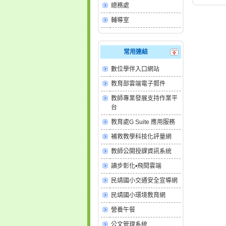
總務處
輔導室
常用連結
數位學伴入口網站
教育部雲端電子郵件
教師專業發展支持作業平
台
教育處G Suite 應用服務
補救教學科技化評量網
教師公開授課資訊系統
讀步彰化•飛閱雲端
民靖國小交通安全宣導網
民靖國小環境教育網
營養午餐
公文管理系統