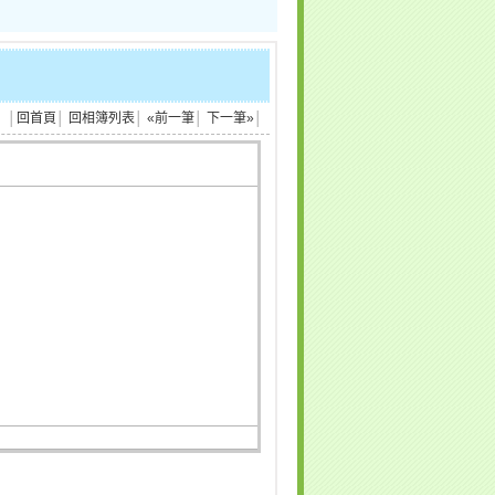
│
回首頁
│
回相簿列表
│
«前一筆
│
下一筆»
│