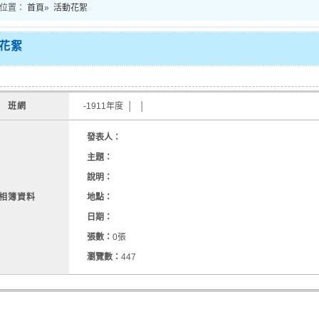
位置：
首頁
»
活動花絮
花絮
班網
-1911年度 │ │
發表人：
主題：
說明：
相簿資料
地點：
日期：
張數：
0張
瀏覽數：
447