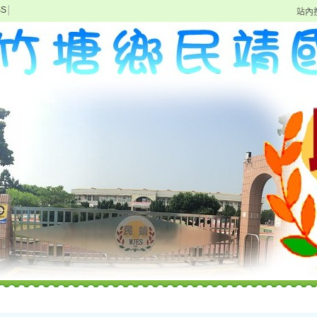
SS
│
站內