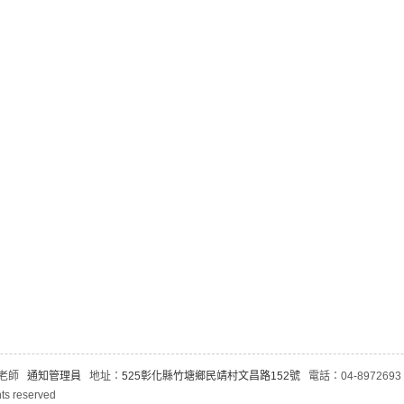
師老師
通知管理員
地址：
525彰化縣竹塘鄉民靖村文昌路152號
電話：04-8972693
s reserved