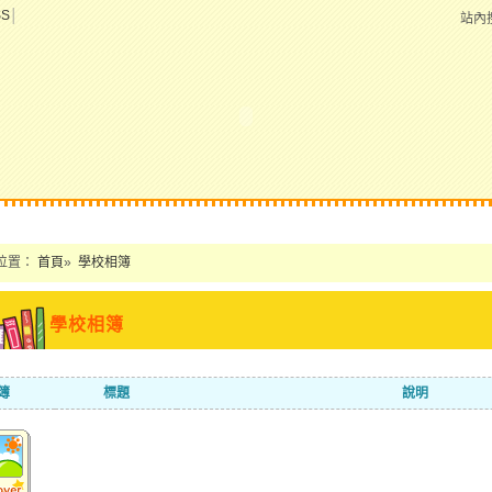
SS
│
站內
位置：
首頁
»
學校相簿
學校相簿
簿
標題
說明