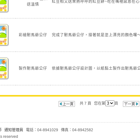
紅豆柏又送來熱呼呼的紅豆餅~吃在嘴裡感恩在心
送溫情
彩繪駙馬爺公仔
完成了駙馬爺公仔，接著就是塗上漂亮的顏色囉
製作駙馬爺公仔
依據駙馬爺公仔設計圖，以紙黏土製作出駙馬爺
共 7 頁 您在第
頁
老師
通知管理員
電話：04-8941029 傳真：04-8942582
s reserved