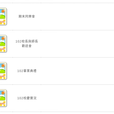
期末同樂會
102校長與師長
歡送會
102畢業典禮
102校慶實況