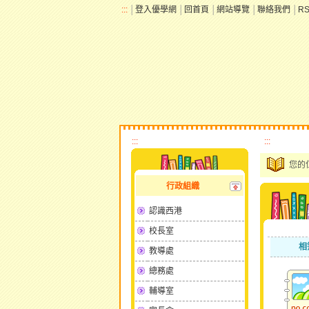
:::
│
登入優學網
│
回首頁
│
網站導覽
│
聯絡我們
│
R
:::
:::
您的
行政組織
認識西港
校長室
相
教導處
總務處
輔導室