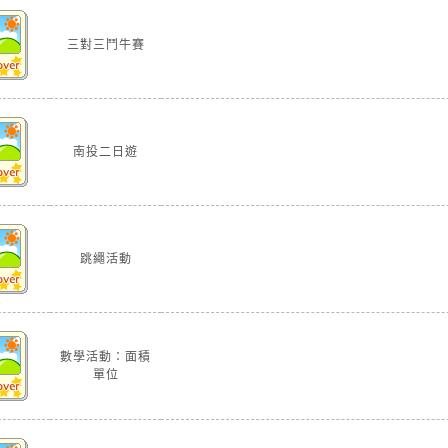
三對三鬥牛賽
南投二日遊
跳繩活動
數學活動：面積
單位