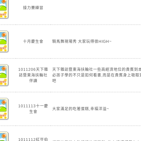
接力賽練習
十月慶生會
騎馬舞現場秀 大家玩得很HIGH~
1011206天下雜
天下雜誌暨東海扶輪社一些高經濟地位的貴賓到本
誌暨東海扶輪社
必孩子學的不只是如何看書,而是在貴賓身上吸取
伴讀
吧
1011113十一慶
大家滿足的吃著蛋糕,幸福洋溢~
生會
1011112紅豆伯