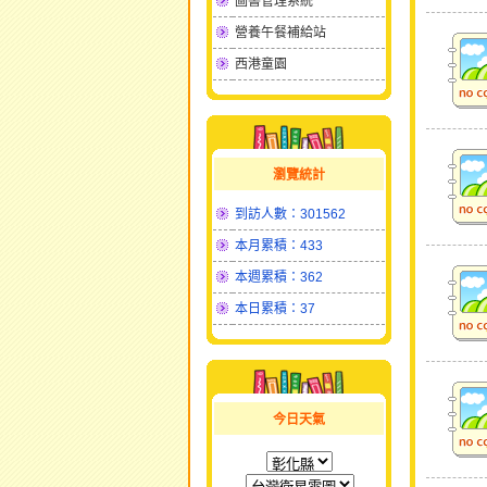
圖書管理系統
營養午餐補給站
西港童園
瀏覽統計
到訪人數：301562
本月累積：433
本週累積：362
本日累積：37
今日天氣