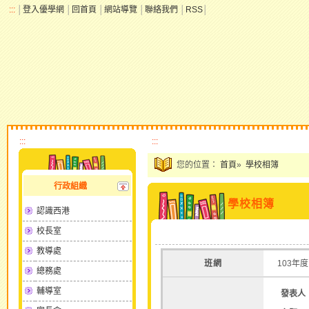
:::
│
登入優學網
│
回首頁
│
網站導覽
│
聯絡我們
│
RSS
│
:::
:::
您的位置：
首頁
»
學校相簿
行政組織
學校相簿
認識西港
校長室
教導處
班網
103年
總務處
輔導室
發表人