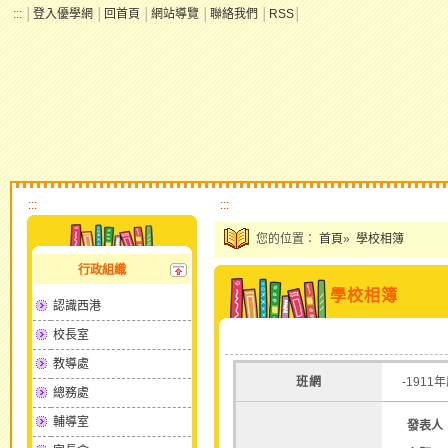
:::
│
登入優學網
│
回首頁
│
網站導覽
│
聯絡我們
│
RSS
│
:::
:::
您的位置：
首頁
»
學校相簿
行政組織
學校相簿
認識西港
校長室
教導處
班網
-1911
總務處
輔導室
發表人