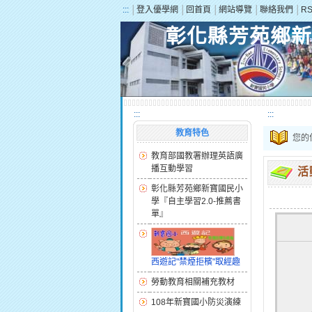
:::
│
登入優學網
│
回首頁
│
網站導覽
│
聯絡我們
│
R
彰化縣芳苑鄉新
:::
:::
教育特色
您的
教育部國教署辦理英語廣
播互動學習
活
彰化縣芳苑鄉新寶國民小
學『自主學習2.0-推薦書
單』
西遊記"禁煙拒檳"取經趣
勞動教育相關補充教材
108年新寶國小防災演練