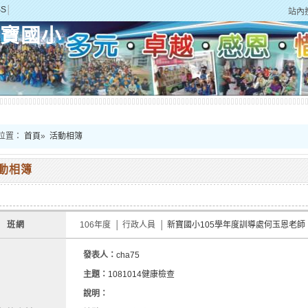
SS
│
站內
寶國小
位置：
首頁
»
活動相簿
動相簿
班網
106年度 │ 行政人員 │
新寶國小105學年度訓導處何玉恩老
發表人：
cha75
主題：
1081014健康檢查
說明：