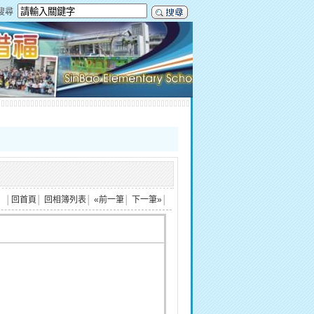
搜尋
│
回首頁
│
回相簿列表
│
«前一筆
│
下一筆»
│
師