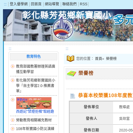
:::
│
登入優學網
│
回首頁
│
網站導覽
│
聯絡我們
│
RSS
│
彰化縣芳苑鄉新寶國小
:::
:::
教育特色
您的位置：
首頁
»
榮譽榜
教育部國教署辦理英語廣
播互動學習
榮譽榜
彰化縣芳苑鄉新寶國民小
學『自主學習2.0-推薦書
單』
恭喜本校榮獲108年度
發佈單位
教導處
西遊記"禁煙拒檳"取經趣
發佈人
吳琮富
勞動教育相關補充教材
108年新寶國小防災演練
發佈日期
2020-05