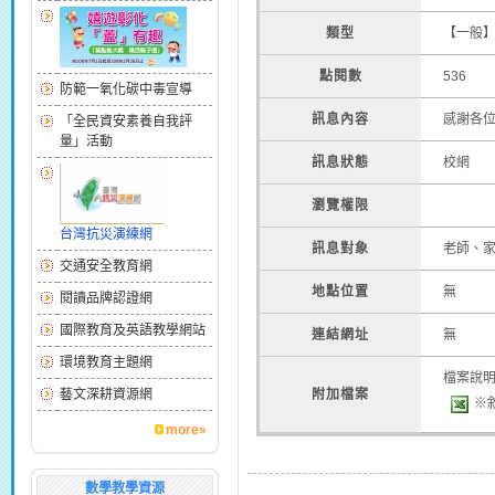
類型
【一般
點閱數
536
防範一氧化碳中毒宣導
訊息內容
感謝各
「全民資安素養自我評
量」活動
訊息狀態
校網
瀏覽權限
台灣抗災演練網
訊息對象
老師、
交通安全教育網
地點位置
無
閱讀品牌認證網
國際教育及英語教學網站
連結網址
無
環境教育主題網
檔案說
藝文深耕資源網
附加檔案
※敘
more»
數學教學資源