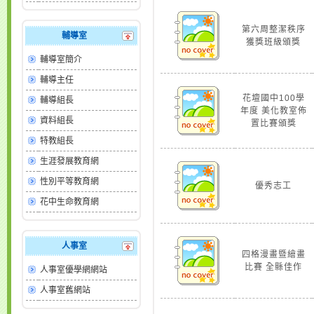
第六周整潔秩序
輔導室
獲獎班級頒獎
輔導室簡介
輔導主任
花壇國中100學
輔導組長
年度 美化教室佈
資料組長
置比賽頒獎
特教組長
生涯發展教育網
性別平等教育網
優秀志工
花中生命教育網
人事室
四格漫畫暨繪畫
比賽 全縣佳作
人事室優學網網站
人事室舊網站