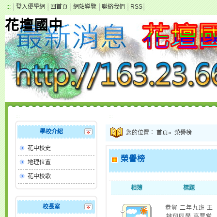
:::
│
登入優學網
│
回首頁
│
網站導覽
│
聯絡我們
│
RSS
│
花壇國中
:::
:::
學校介紹
您的位置：
首頁
»
榮譽榜
花中校史
榮譽榜
地理位置
花中校歌
相簿
標題
校長室
恭賀 二年九班 王
詩翔同學 高票當