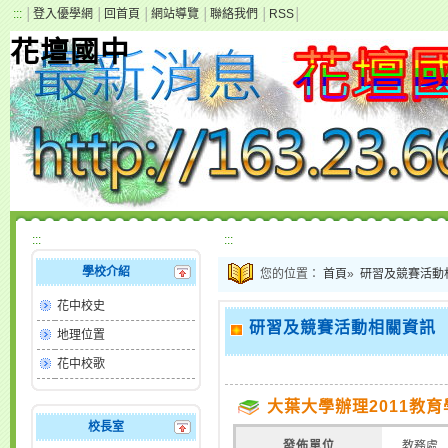
:::
│
登入優學網
│
回首頁
│
網站導覽
│
聯絡我們
│
RSS
│
花壇國中
:::
:::
學校介紹
您的位置：
首頁
»
研習及競賽活動
花中校史
研習及競賽活動相關資訊
地理位置
花中校歌
大葉大學辦理2011教
校長室
發佈單位
教務處