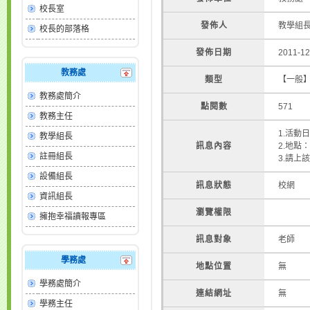
校長室
發佈人
教學組
校長的部落格
發佈日期
2011-12
教務處
類型
【一般
教務處簡介
點閱數
571
教務主任
1.活動日
教學組長
訊息內容
2.地點
註冊組長
3.請上
設備組長
訊息狀態
校網
資訊組長
瀏覽權限
擁抱幸福讀報專區
訊息對象
老師
學務處
地點位置
無
學務處簡介
連結網址
無
學務主任