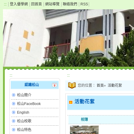
:::
│
登入優學網
│
回首頁
│
網站導覽
│
聯絡我們
│
RSS
│
:::
:::
認識松山
您的位置：
首頁
»
活動花絮
松山簡介
活動花絮
松山FaceBook
English
相簿
松山校歌
松山特色