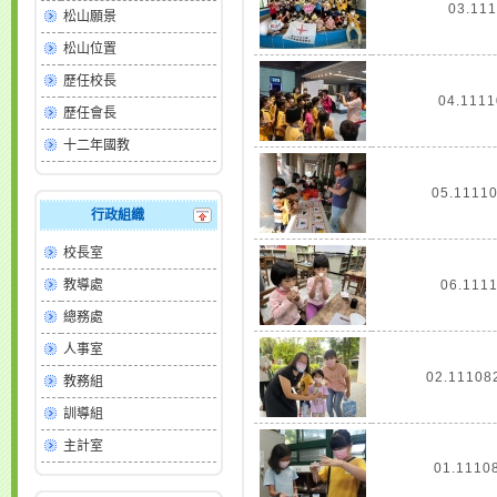
03.11
松山願景
松山位置
歷任校長
04.111
歷任會長
十二年國教
05.111
行政組織
校長室
教導處
06.11
總務處
人事室
02.111
教務組
訓導組
主計室
01.111