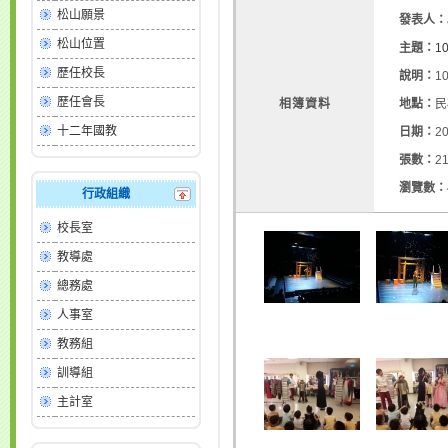
松山願景
發表人：
松山位置
主題：
1
歷任校長
說明：
1
歷任會長
相簿資料
地點：
民
十二年國教
日期：
20
張數：
2
瀏覽數：
行政組織
校長室
教導處
總務處
人事室
教務組
訓導組
主計室