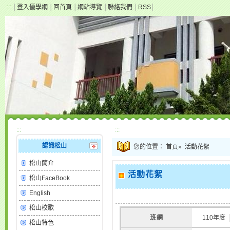
:::
│
登入優學網
│
回首頁
│
網站導覽
│
聯絡我們
│
RSS
│
:::
:::
認識松山
您的位置：
首頁
»
活動花絮
松山簡介
活動花絮
松山FaceBook
English
松山校歌
班網
110年度 
松山特色