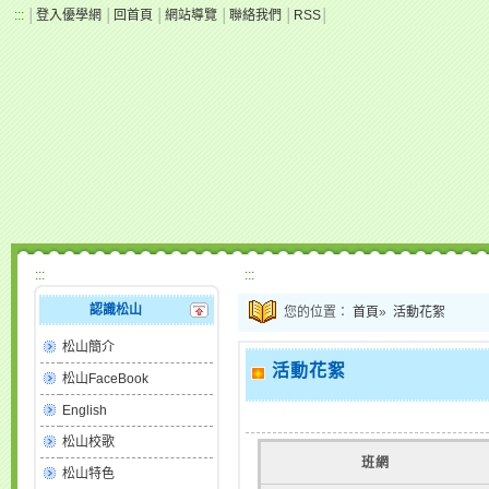
:::
│
登入優學網
│
回首頁
│
網站導覽
│
聯絡我們
│
RSS
│
:::
:::
認識松山
您的位置：
首頁
»
活動花絮
松山簡介
活動花絮
松山FaceBook
English
松山校歌
班網
松山特色