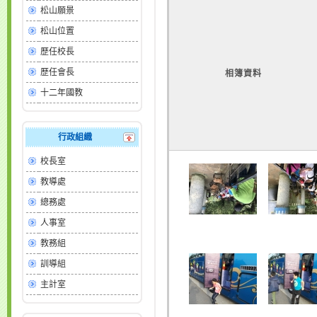
松山願景
松山位置
歷任校長
歷任會長
相簿資料
十二年國教
行政組織
校長室
教導處
總務處
人事室
教務組
訓導組
主計室