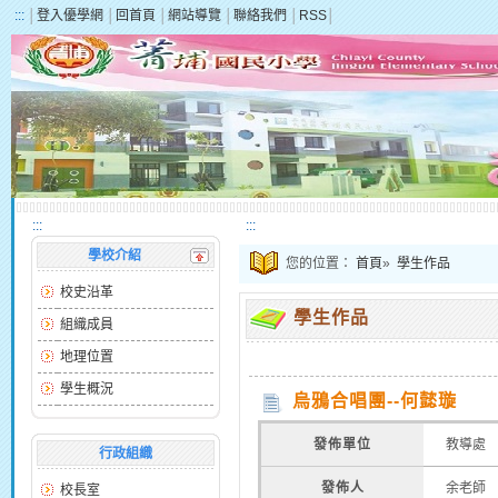
:::
│
登入優學網
│
回首頁
│
網站導覽
│
聯絡我們
│
RSS
│
:::
:::
學校介紹
您的位置：
首頁
»
學生作品
校史沿革
學生作品
組織成員
地理位置
學生概況
烏鴉合唱團--何懿璇
發佈單位
教導處
行政組織
發佈人
余老師
校長室