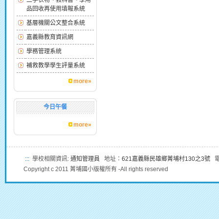
二手衣物、教科書、學用
品回收再使用填報系統
基層機關公文整合系統
嘉義縣教育資訊網
學務管理系統
補救教學學生評量系統
more»
今日午餐
more»
:::
學校相關資訊:
通知管理員
地址：
621嘉義縣民雄鄉菁埔村130之3號
電話
Copyright c 2011 菁埔國小版權所有 -All rights reserved