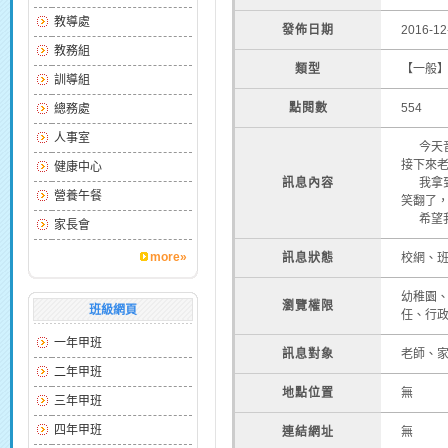
教導處
發佈日期
2016-12
教務組
類型
【一般
訓導組
點閱數
554
總務處
人事室
今天音
接下來
健康中心
訊息內容
我拿到
營養午餐
笑翻了
希望我
家長會
more»
訊息狀態
校網、
幼稚園
瀏覽權限
班級網頁
任、行
一年甲班
訊息對象
老師、
二年甲班
地點位置
無
三年甲班
四年甲班
連結網址
無