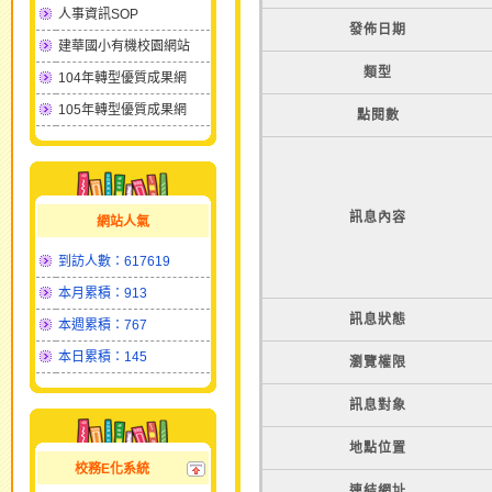
人事資訊SOP
發佈日期
建華國小有機校園網站
類型
104年轉型優質成果網
105年轉型優質成果網
點閱數
訊息內容
網站人氣
到訪人數：617619
本月累積：913
訊息狀態
本週累積：767
本日累積：145
瀏覽權限
訊息對象
地點位置
校務E化系統
連結網址