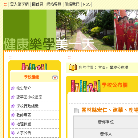
:::
│
登入優學網
│
回首頁
│
網站導覽
│
聯絡我們
│
RSS
│
:::
:::
您的位置：
首頁
»
學校公布欄
學校組織
學校公布欄
校史簡介
建華國小校長室
學校行政組織
雲林縣宏仁、建華、鹿場
教師專區
發佈單位
地理位置
人事公告
發佈人