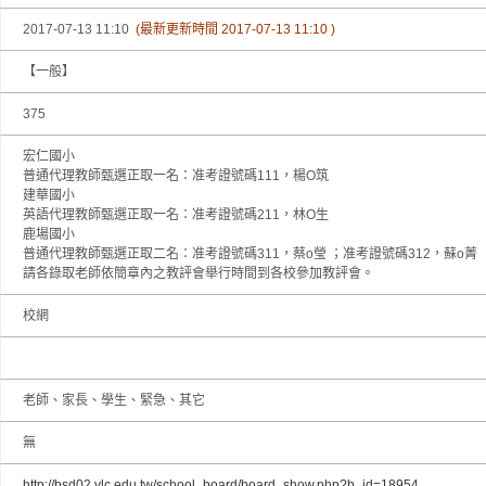
2017-07-13 11:10
(最新更新時間 2017-07-13 11:10 )
【一般】
375
宏仁國小
普通代理教師甄選正取一名：准考證號碼111，楊O筑
建華國小
英語代理教師甄選正取一名：准考證號碼211，林O生
鹿場國小
普通代理教師甄選正取二名：准考證號碼311，蔡o瑩 ；准考證號碼312，蘇o菁
請各錄取老師依簡章內之教評會舉行時間到各校參加教評會。
校網
老師、家長、學生、緊急、其它
無
http://bsd02.ylc.edu.tw/school_board/board_show.php?b_id=18954