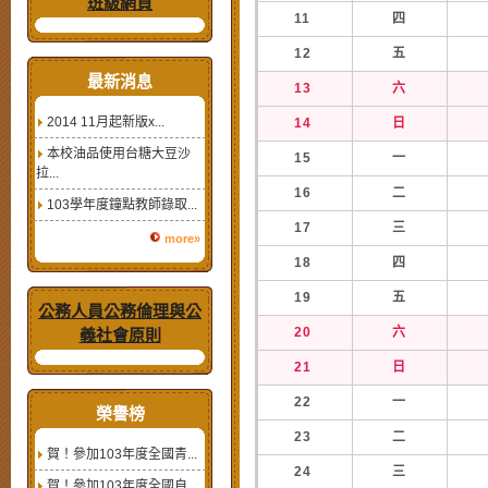
班級網頁
11
四
12
五
最新消息
13
六
2014 11月起新版x...
14
日
本校油品使用台糖大豆沙
15
一
拉...
16
二
103學年度鐘點教師錄取...
17
三
more»
18
四
19
五
公務人員公務倫理與公
20
六
義社會原則
21
日
22
一
榮譽榜
23
二
賀！參加103年度全國青...
24
三
賀！參加103年度全國自...