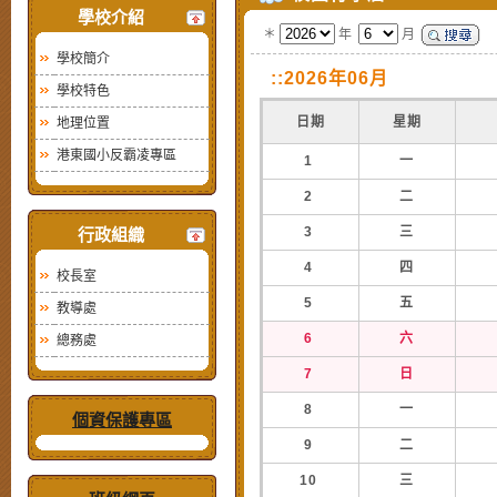
學校介紹
＊
年
月
學校簡介
::2026年06月
學校特色
日期
星期
地理位置
港東國小反霸凌專區
1
一
2
二
3
三
行政組織
4
四
校長室
5
五
教導處
6
六
總務處
7
日
8
一
個資保護專區
9
二
10
三