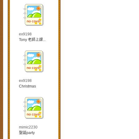
ex9198
Tony 老師上課...
ex9198
Christmas
mimic2230
聖誕party