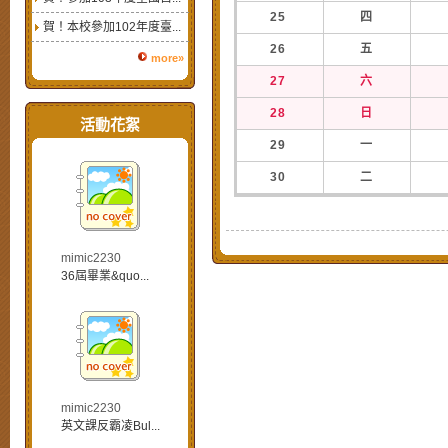
25
四
賀！本校參加102年度臺...
26
五
more»
27
六
28
日
活動花絮
29
一
30
二
mimic2230
36屆畢業&quo...
mimic2230
英文課反霸凌Bul...