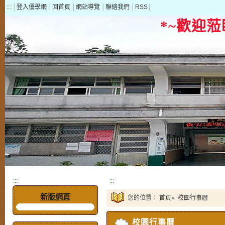
:::
│
登入優學網
│
回首頁
│
網站導覽
│
聯絡我們
│
RSS
│
*~歡迎
:::
:::
新版網頁
您的位置：
首頁
»
校園行事曆
校園行事曆