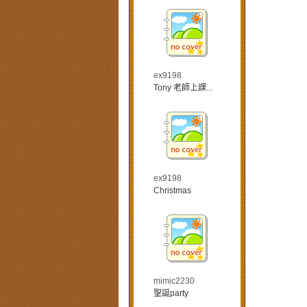
ex9198
Tony 老師上課...
ex9198
Christmas
mimic2230
聖誕party