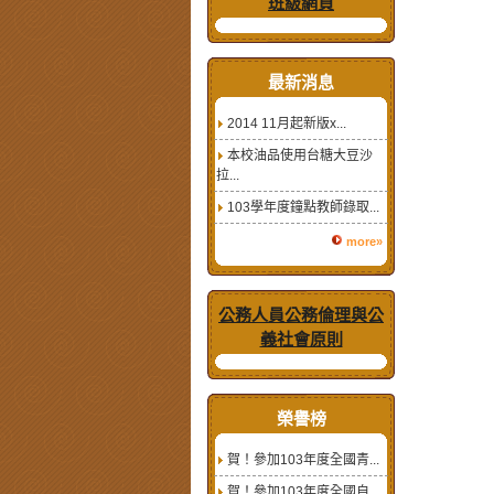
班級網頁
最新消息
2014 11月起新版x...
本校油品使用台糖大豆沙
拉...
103學年度鐘點教師錄取...
more»
公務人員公務倫理與公
義社會原則
榮譽榜
賀！參加103年度全國青...
賀！參加103年度全國自...