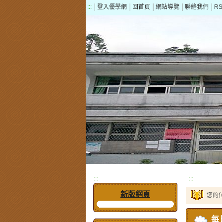
:::
│
登入優學網
│
回首頁
│
網站導覽
│
聯絡我們
│
R
:::
:::
新版網頁
您的
每