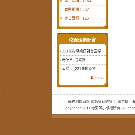
本月累積：1163
本週累積：957
本日累積：125
校園活動紀實
221世界母語日朝會宣導
母語日_包潤餅
母語日_221晨間宣導
more»
:::
學校相關資訊:網站管理維護： 黃老師
通
Copyright c 2011 港東國小版權所有 -All rights