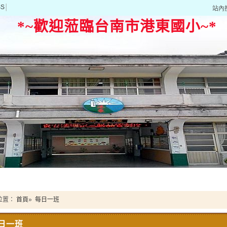
SS
│
站內
*~歡迎蒞臨台南市港東國小~*
位置：
首頁
»
每日一班
日一班