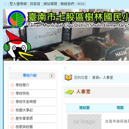
:::
│
登入優學網
│
回首頁
│
網站導覽
│
聯絡我們
│
RSS
│
:::
:::
學校介紹
您的位置：
首頁
»
人事室
學校簡介
人事室
學校特色
學校作息時間
連結圖
標題
校園大事記
歷年畢業照
台南市政府政
校歌與校徽