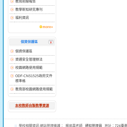
教育前線報告
教學新知研究專刊
福利資訊
more»
個資保護區
個資保護區
資通安全管理辦法
校園網路使用規範
ODF-CNS1525政府文件
標準格
教育部校園網路使用規範
本校教師自製教學資源
:::
學校相關資訊:網站管理維護： 楊易霖老師
通知管理員
地址：
724臺