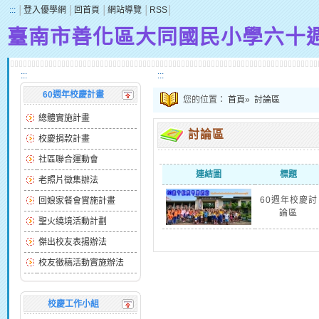
:::
│
登入優學網
│
回首頁
│
網站導覽
│
RSS
│
臺南市善化區大同國民小學六十
:::
:::
60週年校慶計畫
您的位置：
首頁
»
討論區
總體實施計畫
討論區
校慶捐款計畫
社區聯合運動會
連結圖
標題
老照片徵集辦法
60週年校慶討
回娘家餐會實施計畫
論區
聖火繞境活動計劃
傑出校友表揚辦法
校友徵稿活動實施辦法
校慶工作小組