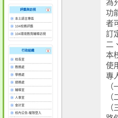
為
評鑑與訪視
功
本土語言專區
者
104校務評鑑
訂
104環境教育輔導訪視
二
行政組織
本
校長室
使
教務處
專
學務處
總務處
（
輔導室
（
人事室
（
會計室
校內公告-權限登入