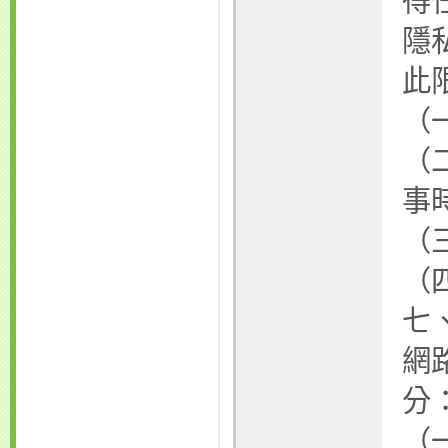
得
隱
此
（
（
事
（
（
七
網
分
（