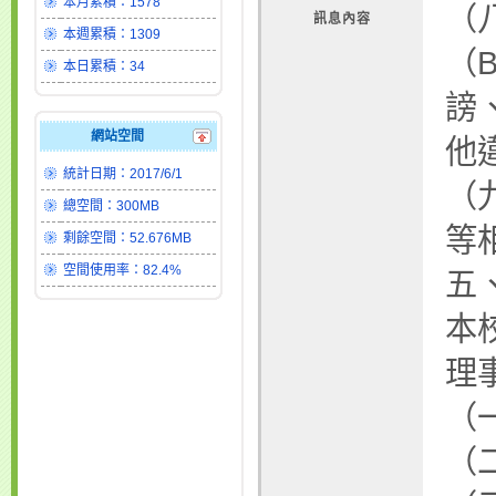
本月累積：1578
（
訊息內容
本週累積：1309
（
本日累積：34
謗
網站空間
他
統計日期：2017/6/1
（
總空間：300MB
等
剩餘空間：52.676MB
空間使用率：82.4%
五
本
理
（
（