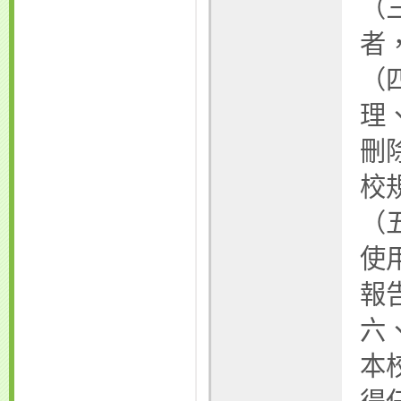
（
者
（
理
刪
校
（
使
報
六
本