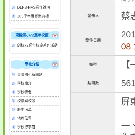
DLPS-NAS操作說明
蔡
發佈人
105學年度畢業典禮
201
東隆國小72週年校慶
發佈日期
08 
創校72週年校慶系列活動
【
學校介紹
類型
東隆國小新網站
56
點閱數
學校簡介
學校特色
屏
校徽與校歌
歷史沿革
地理位置
一
學校行事曆