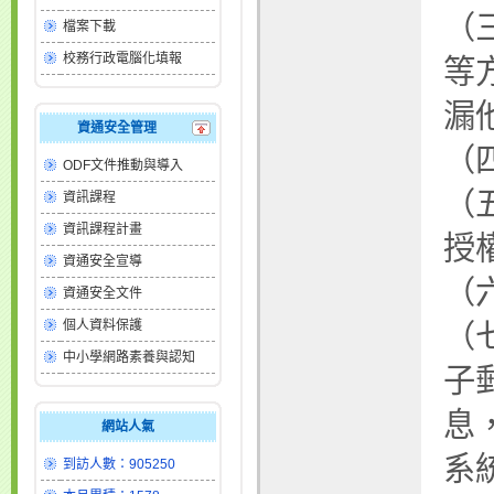
（
檔案下載
校務行政電腦化填報
等
漏
資通安全管理
（
ODF文件推動與導入
（
資訊課程
資訊課程計畫
授
資通安全宣導
（
資通安全文件
個人資料保護
（
中小學網路素養與認知
子
息
網站人氣
系
到訪人數：905250