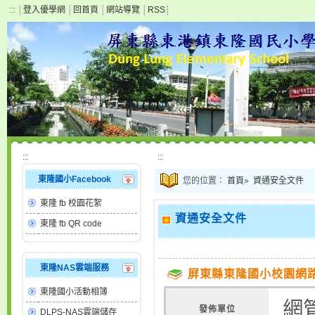
:::
│
登入優學網
│
回首頁
│
網站導覽
│
RSS
│
:::
:::
東隆國小Facebook
您的位置：
首頁
»
資通安全文件
東隆 fb 校園花絮
資通安全文件
東隆 fb QR code
東隆NAS雲端服務
屏東縣東隆國小校園網
東隆國小活動相簿
網
發佈單位
DLPS-NAS雲端儲存