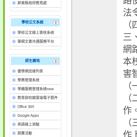
路
屏東縣政府教育處
法
（
學校公文系統
學校公文線上簽核系統
三
筆硯文書共通服務平台
網
本
師生園地
害
優學網班級列表
學務管理系統
（
學籍服務管理系統new
（
教育部校園雲端電子郵件
Office 365
作
Google Apps
（
英語線上測驗
作
競賽活動