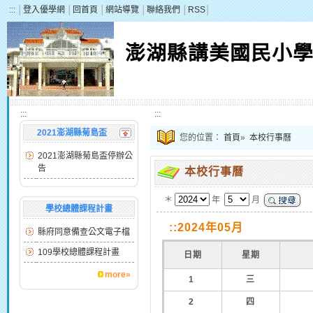
:::
│
登入優學網
│
回首頁
│
網站導覽
│
聯絡我們
│
RSS
│
澎湖縣講美國民小
:::
:::
2021澎湖縣菊島盃
您的位置：
首頁
»
本校行事曆
2021澎湖縣菊島盃停辦公
告
本校行事曆
＊
年
月
學校總體課程計畫
::2024年05月
縣府同意備查公文電子檔
109學校總體課程計畫
日期
星期
more»
1
三
2
四