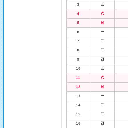
3
五
4
六
5
日
6
一
7
二
8
三
9
四
10
五
11
六
12
日
13
一
14
二
15
三
16
四