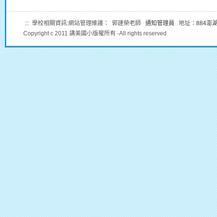
:::
學校相關資訊:網站管理維護： 郭建榮老師
通知管理員
地址：
884澎
Copyright c 2011 講美國小版權所有 -All rights reserved