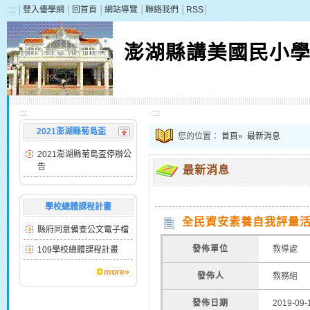
:::
│
登入優學網
│
回首頁
│
網站導覽
│
聯絡我們
│
RSS
│
澎湖縣講美國民小
:::
:::
2021澎湖縣菊島盃
您的位置：
首頁
»
最新消息
2021澎湖縣菊島盃停辦公
告
最新消息
學校總體課程計畫
全民資安素養自我評量
縣府同意備查公文電子檔
發佈單位
教導處
109學校總體課程計畫
more»
發佈人
教務組
發佈日期
2019-09-