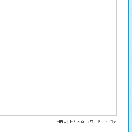
│
回首頁
│
回列表頁
│
«前一筆
│
下一筆»
│