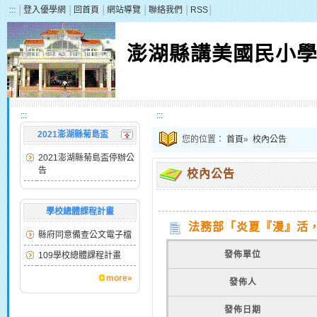
:::
│
登入優學網
│
回首頁
│
網站導覽
│
聯絡我們
│
RSS
│
澎湖縣講美國民小
:::
:::
2021澎湖縣菊島盃
您的位置：
首頁
»
校內公告
2021澎湖縣菊島盃停辦公
告
校內公告
學校總體課程計畫
法務部「炎夏『漫』活，
縣府同意備查公文電子檔
發佈單位
109學校總體課程計畫
more»
發佈人
發佈日期