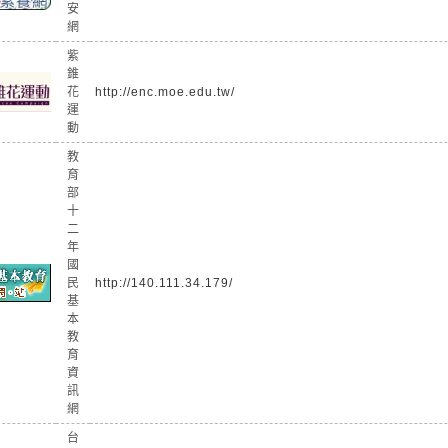
安
網
紫
錐
花
http://enc.moe.edu.tw/
運
動
教
育
部
十
二
年
國
民
http://140.111.34.179/
基
本
教
育
資
訊
網
台