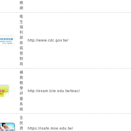
務
網
衛
生
福
利
部
http://www.cdc.gov.tw/
疾
病
管
制
局
補
救
教
學
http://exam.tcte.edu.tw/teac/
評
量
系
統
全
民
資
https://isafe.moe.edu.tw/