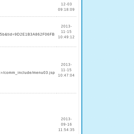
12-03
09:18:09
2013-
11-15
ac5b&tid=9D2E1B3A862F06FB
10:49:12
2013-
11-15
=/comm_include/menu03.jsp
10:47:04
2013-
09-16
11:54:35