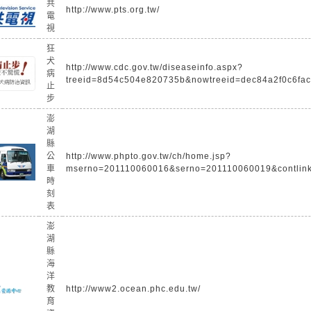
共
http://www.pts.org.tw/
電
視
狂
犬
http://www.cdc.gov.tw/diseaseinfo.aspx?
病
treeid=8d54c504e820735b&nowtreeid=dec84a2f0c6f
止
步
澎
湖
縣
公
http://www.phpto.gov.tw/ch/home.jsp?
車
mserno=201110060016&serno=201110060019&contlink
時
刻
表
澎
湖
縣
海
洋
教
http://www2.ocean.phc.edu.tw/
育