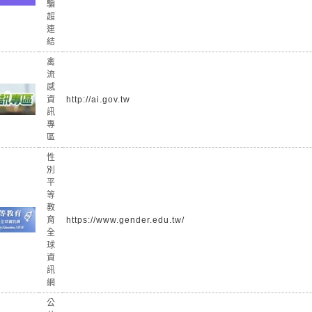
騙
超
連
結
禽
流
感
資
http://ai.gov.tw
訊
專
區
性
別
平
等
教
育
https://www.gender.edu.tw/
全
球
資
訊
網
公