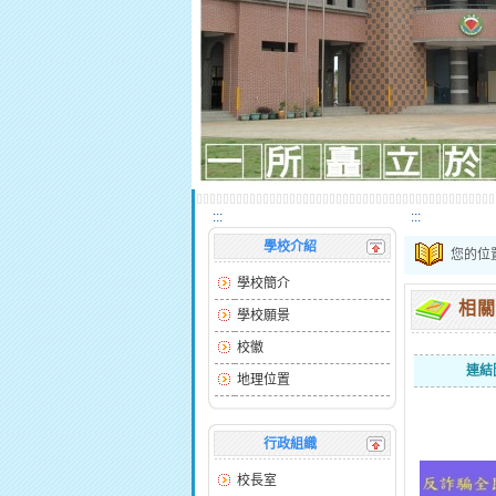
:::
:::
學校介紹
您的位
學校簡介
相關
學校願景
校徽
連結
地理位置
行政組織
校長室