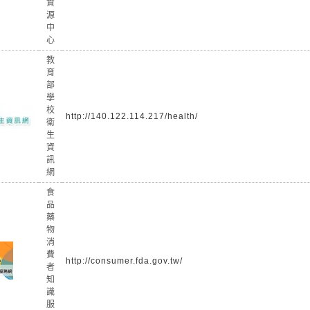
資
源
中
心
教
育
部
學
校
http://140.122.114.217/health/
衛
生
資
訊
網
食
品
藥
物
消
費
http://consumer.fda.gov.tw/
者
知
識
服