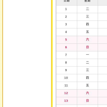
日期
星期
1
二
2
三
3
四
4
五
5
六
6
日
7
一
8
二
9
三
10
四
11
五
12
六
13
日