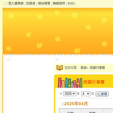
:::
│
登入優學網
│
回首頁
│
網站導覽
│
聯絡我們
│
RSS
│
:::
:::
您的位置：
首頁
»
校園行事曆
校園行事曆
＊
年
月
::2025年04月