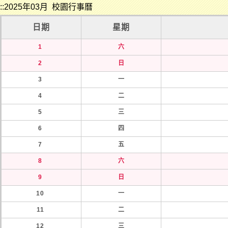
::2025年03月 校園行事曆
日期
星期
1
六
2
日
3
一
4
二
5
三
6
四
7
五
8
六
9
日
10
一
11
二
12
三