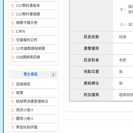
112教科書版本
請
七、
依
112教科書徵選
網路守護天使
八、
本
CIRN
訊息狀態
校網
兒童權利公約
12年國教課程綱要
瀏覽權限
108課綱資訊網
訊息對象
老師
地點位置
無
學生專區
連結網址
無
班級網頁
相簿
附加檔案
檔案說
桃胡幣流通管理辦法
資訊小達人
體育小達人
學習扶助評量