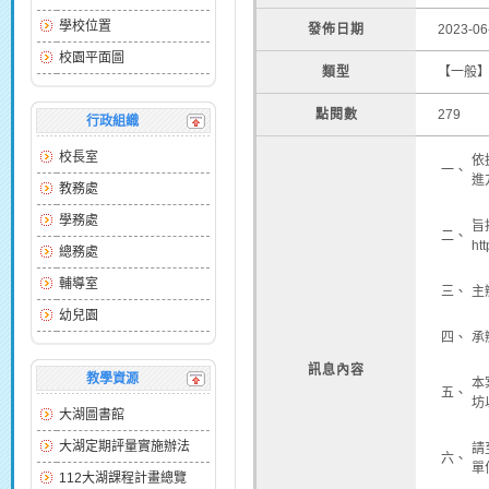
學校位置
發佈日期
2023-06
校園平面圖
類型
【一般
點閱數
279
行政組織
校長室
依
一、
進
教務處
學務處
旨
二、
ht
總務處
輔導室
三、
主
幼兒園
四、
承
訊息內容
教學資源
本
五、
坊
大湖圖書館
大湖定期評量實施辦法
請
六、
單
112大湖課程計畫總覽