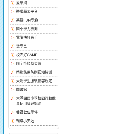
愛學網
遊戲學習平台
英語FUN學趣
國小學力檢測
電腦快打高手
數學島
校園好GAME
國字筆順練習網
藥物濫用防制認知檢測
大湖學生服裝儀容規定
圖書館
大湖國民小學校園行動載
具使用管理規範
雙語數位學伴
輔導小天地