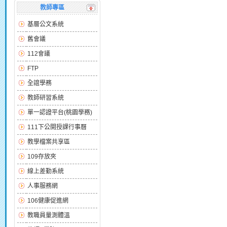
教師專區
基層公文系統
舊會議
112會議
FTP
全誼學務
教師研習系統
單一認證平台(桃園學務)
111下公開授課行事曆
教學檔案共享區
109存放夾
線上差勤系統
人事服務網
106健康促進網
教職員量測體溫