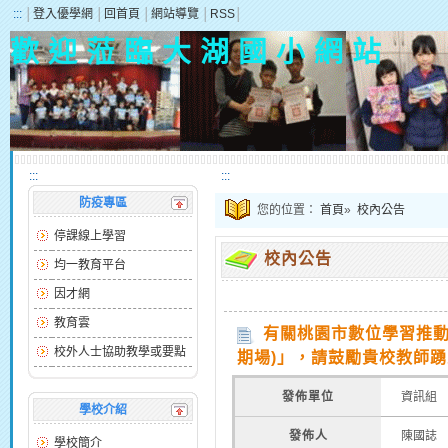
:::
│
登入優學網
│
回首頁
│
網站導覽
│
RSS
│
歡 迎 蒞 臨 大 湖 國 小 網 站
:::
:::
防疫專區
您的位置：
首頁
»
校內公告
停課線上學習
校內公告
均一教育平台
因才網
教育雲
有關桃園市數位學習推動
校外人士協助教學或要點
期場)」，請鼓勵貴校教師
發佈單位
資訊組
學校介紹
發佈人
陳國誌
學校簡介