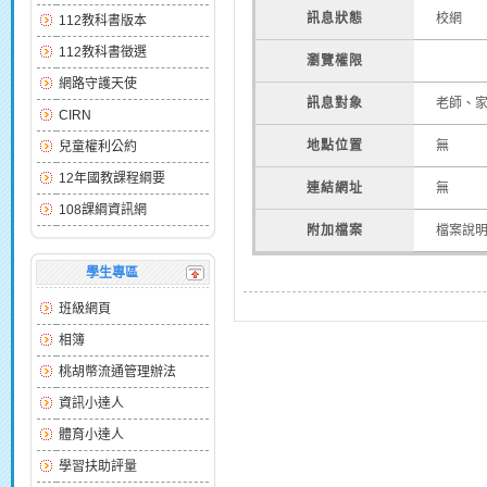
訊息狀態
校網
112教科書版本
112教科書徵選
瀏覽權限
網路守護天使
訊息對象
老師、
CIRN
地點位置
無
兒童權利公約
12年國教課程綱要
連結網址
無
108課綱資訊網
附加檔案
檔案說
學生專區
班級網頁
相簿
桃胡幣流通管理辦法
資訊小達人
體育小達人
學習扶助評量