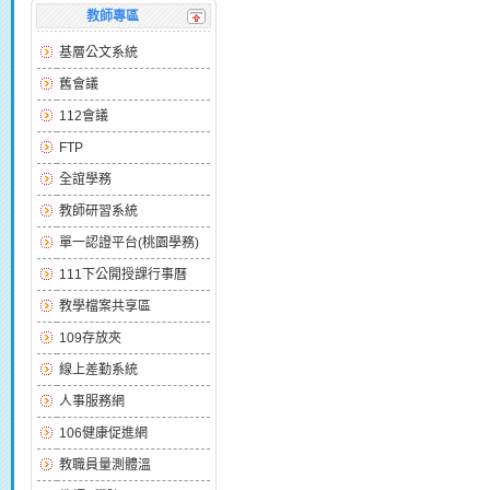
教師專區
基層公文系統
舊會議
112會議
FTP
全誼學務
教師研習系統
單一認證平台(桃園學務)
111下公開授課行事曆
教學檔案共享區
109存放夾
線上差勤系統
人事服務網
106健康促進網
教職員量測體溫