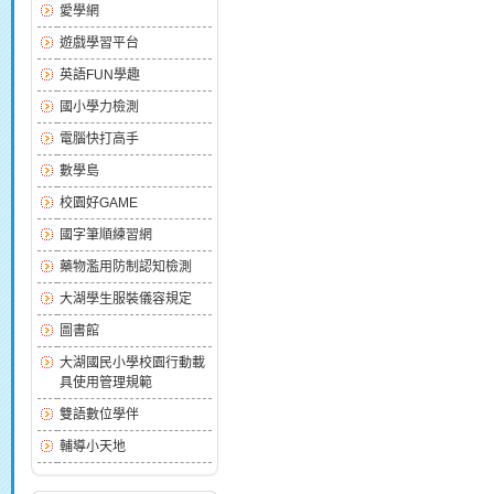
愛學網
遊戲學習平台
英語FUN學趣
國小學力檢測
電腦快打高手
數學島
校園好GAME
國字筆順練習網
藥物濫用防制認知檢測
大湖學生服裝儀容規定
圖書館
大湖國民小學校園行動載
具使用管理規範
雙語數位學伴
輔導小天地