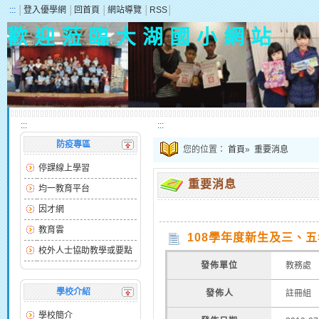
:::
│
登入優學網
│
回首頁
│
網站導覽
│
RSS
│
歡 迎 蒞 臨 大 湖 國 小 網 站
:::
:::
防疫專區
您的位置：
首頁
»
重要消息
停課線上學習
重要消息
均一教育平台
因才網
教育雲
108學年度新生及三、五
校外人士協助教學或要點
發佈單位
教務處
學校介紹
發佈人
註冊組
學校簡介