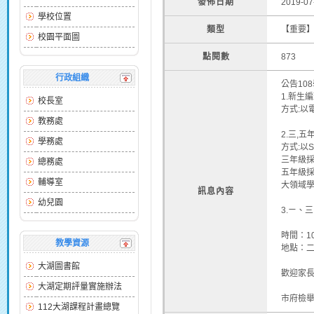
發佈日期
2019-07
學校位置
類型
【重要
校園平面圖
點閱數
873
行政組織
公告10
1.新生
校長室
方式:以
教務處
2.三,
學務處
方式:以
三年級採
總務處
五年級採
輔導室
大領域
訊息內容
幼兒園
3.ㄧ、
時間：1
教學資源
地點：
大湖圖書館
歡迎家
大湖定期評量實施辦法
市府檢舉
112大湖課程計畫總覽