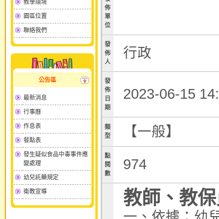
教學環境
佈
園區位置
單
位
聯絡我們
發
行政
佈
人
公告區
發
2023-06-15 1
佈
最新消息
日
期
行事曆
作息表
類
【一般】
型
餐點表
發生疑似食品中毒事件應
點
974
變處理
閱
數
幼兒託藥規定
教師、教保
衛教宣導
一、依據：幼