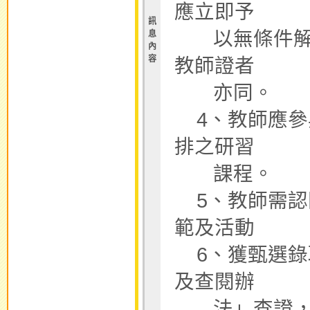
應立即予
訊
以無條件解聘
息
內
容
教師證者
亦同。
4、教師應參
排之研習
課程。
5、教師需認
範及活動
6、獲甄選錄
及查閱辦
法」查證，查