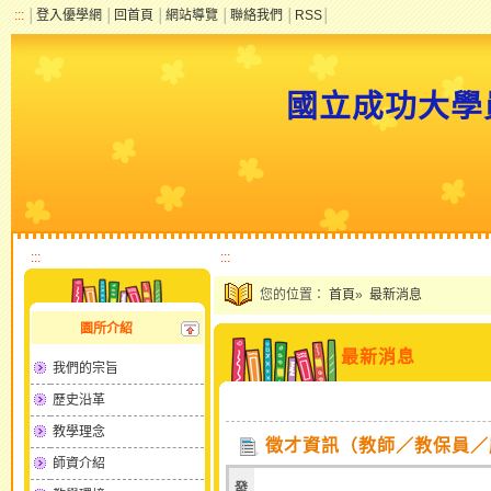
:::
│
登入優學網
│
回首頁
│
網站導覽
│
聯絡我們
│
RSS
│
國立成功大學
:::
:::
您的位置：
首頁
»
最新消息
園所介紹
最新消息
我們的宗旨
歷史沿革
教學理念
徵才資訊（教師／教保員／
師資介紹
發