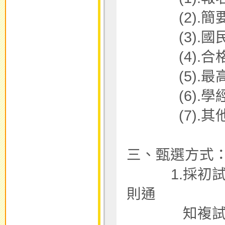
(2).簡要
(3).國民
(4).合格
(5).最高
(6).學經
(7).其他
三、甄選方式
1.採初試及
則通
知複試日期