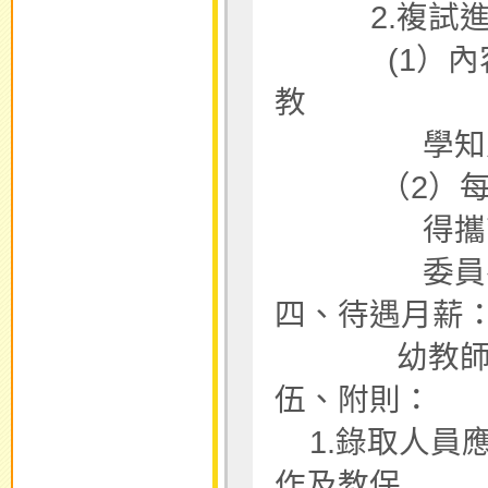
2.複試進
(1）內容包
教
學知能、儀
（2）每人進
得攜帶個人
委員參考
四、待遇月薪：幼教
幼教師學士 37
伍、附則：
1.錄取人員
作及教保