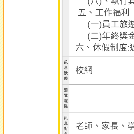
(八)、執行
五、工作福利
(一)員工旅
(二)年終獎
六、休假制度:
訊
校網
息
狀
態
瀏
覽
權
限
訊
老師、家長、
息
對