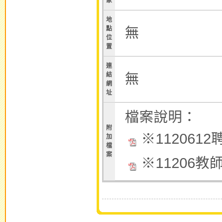
象
地
無
點
位
置
連
無
結
網
址
檔案說明：
附
※1120612
加
檔
案
※11206教師