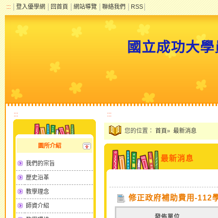
:::
│
登入優學網
│
回首頁
│
網站導覽
│
聯絡我們
│
RSS
│
國立成功大學
:::
:::
您的位置：
首頁
»
最新消息
園所介紹
最新消息
我們的宗旨
歷史沿革
教學理念
修正政府補助費用-112
師資介紹
發佈單位