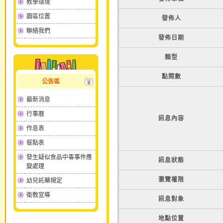
教學環境
園區位置
發佈人
聯絡我們
發佈日期
類型
點閱數
公告區
最新消息
行事曆
訊息內容
作息表
餐點表
發生疑似食品中毒事件應
訊息狀態
變處理
瀏覽權限
幼兒託藥規定
衛教宣導
訊息對象
地點位置