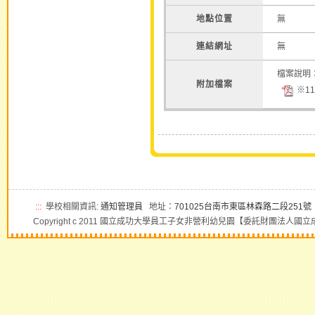
地點位置
無
連結網址
無
檔案說明
附加檔案
※1
:::
學校相關資訊:
通知管理員
地址：
701025台南市東區林森路二段251號
Copyright c 2011 國立成功大學員工子女非營利幼兒園【委託財團法人國立成功大