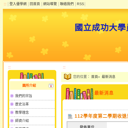
:::
│
登入優學網
│
回首頁
│
網站導覽
│
聯絡我們
│
RSS
│
國立成功大學
:::
:::
您的位置：
首頁
»
最新消息
園所介紹
最新消息
我們的宗旨
歷史沿革
教學理念
112學年度第二學期收退
師資介紹
發佈單位