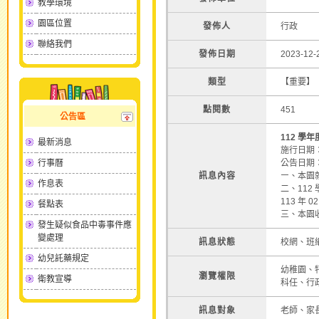
教學環境
園區位置
發佈人
行政
聯絡我們
發佈日期
2023-12-
類型
【重要】
點閱數
451
公告區
112 學年
最新消息
施行日期：11
行事曆
公告日期：1
訊息內容
㇐、本園
作息表
二、112 
113 年 0
餐點表
三、本園
發生疑似食品中毒事件應
變處理
訊息狀態
校網、班
幼兒託藥規定
幼稚園、
瀏覽權限
衛教宣導
科任、行
訊息對象
老師、家