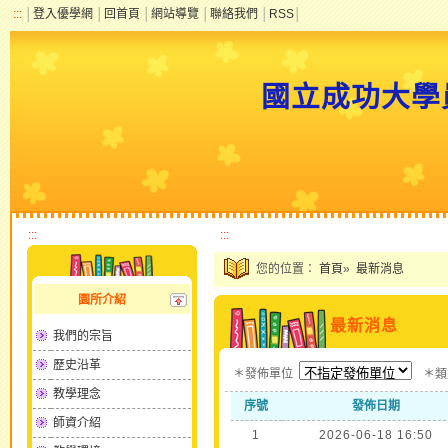
:::
│
登入優學網
│
回首頁
│
網站導覽
│
聯絡我們
│
RSS
│
國立成功大學
:::
:::
您的位置：
首頁
»
最新消息
園所介紹
最新消息
我們的宗旨
歷史沿革
＊發佈單位
＊
教學理念
序號
發佈日期
師資介紹
1
2026-06-18 16:50