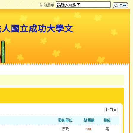
站內搜尋
法人國立成功大學文
│
回首頁
│
發佈單位
點閱數
連結
行政
無
130