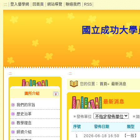
:::
│
登入優學網
│
回首頁
│
網站導覽
│
聯絡我們
│
RSS
│
國立成功大學
:::
:::
您的位置：
首頁
»
最新消息
園所介紹
最新消息
我們的宗旨
歷史沿革
＊發佈單位
＊
教學理念
序號
發佈日期
類型
師資介紹
1
2026-06-18 16:50
【一般】