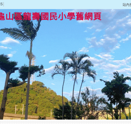
SS
│
站內
龜山區龍壽國民小學舊網頁