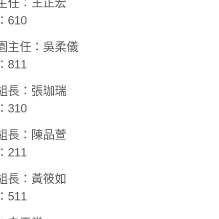
主任：
王正宏
610
園主任：吳柔儀
811
組長：
張珈瑞
310
組長：陳品萱
211
組長：黃筱如
511