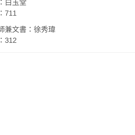
：白玉堂
711
師兼文書：徐秀瑋
312