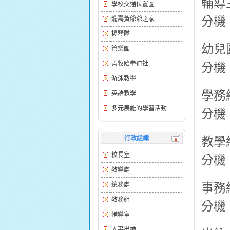
輔導
學校交通位置圖
分機：
龍壽黃爺爺之家
揚琴隊
幼兒
管樂團
善牧跆拳道社
分機：
游泳教學
學務
英語教學
多元展能的學習活動
分機：
行政組織
教學
校長室
分機：
教導處
事務
總務處
教務組
分機：
輔導室
人事出納