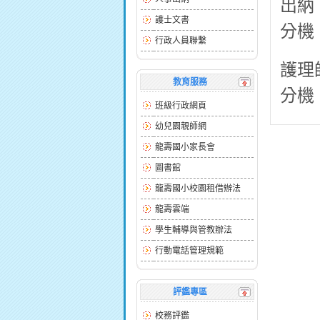
出納
護士文書
分機：
行政人員聯繫
護理
教育服務
分機：
班級行政網頁
幼兒園親師網
龍壽國小家長會
圖書館
龍壽國小校園租借辦法
龍壽雲端
學生輔導與管教辦法
行動電話管理規範
評鑑專區
校務評鑑