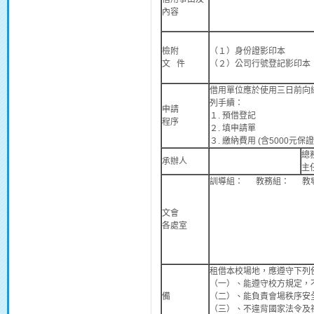
內容
檢附
（１）身份證影印本
文 件
（２）公司行號登記影印本
借用單位應於使用三日前向
列手續：
申請
１. 預借登記
程序
２. 填申請單
３. 繳納費用 (含5000元保證
總
承辦人
主
訓導組： 教務組： 教
文會
各處室
租借本校場地，應遵守下列
（一）、能遵守校方規定，
備
（二）、能負責會場秩序安
（三）、不違背國家法令及