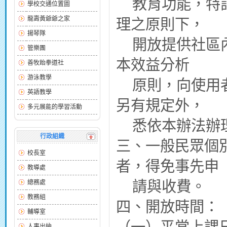
教育功能，特訂
學校交通位置圖
龍壽黃爺爺之家
理之原則下，
揚琴隊
開放提供社區內
管樂團
本效益分析
善牧跆拳道社
游泳教學
原則，向使用者
英語教學
另有規定外，
多元展能的學習活動
悉依本辦法辦
行政組織
三、一般民眾個
校長室
者，得免事先申
教導處
請與收費。
總務處
教務組
四、開放時間：
輔導室
（一）平常上課日
人事出納