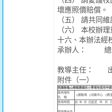
壞應照價賠償。
（五） 請共同
（六） 本校辦
十六、本辦法經
承辦人： 總
教導主任：
附件（一）
桃園縣龜山鄉龍壽國民小學
場地借用申
使用場所
□運動場 □活動中心 □教
名 稱
使用時間
自 年 月 日起至 年 月 
借用事由及