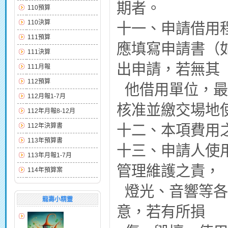
期者。
110預算
110決算
十一、申請借用
111預算
應填寫申請書（
111決算
出申請，若無其
111月報
112預算
他借用單位，最
112月報1-7月
核准並繳交場地
112年月報8-12月
十二、本項費用
112年決算書
113年預算書
十三、申請人使
113年月報1-7月
管理維護之責，
114年預算案
燈光、音響等各
龍壽小精靈
意，若有所損