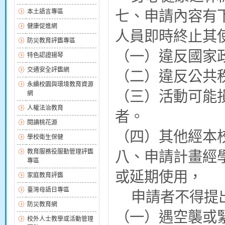
七、申請內容有
本土語言專區
健康促進網
人員即時終止其
防災教育評鑑專區
（一）違反國家
特色認證揚琴
交通安全評鑑網
（二）違反公共
永續校園與環境教育資源
（三）活動可能
網
人權法治教育
者。
閱讀桃花源
（四）其他經本
學校衛生保健
教育服務役服勤管理評鑑
八、申請計畫經
專區
或延期使用，
家庭教育評鑑
臺灣母語日專區
申請者不得提出
防災教育網
（一）遇空襲或
校外人士教學或活動管理