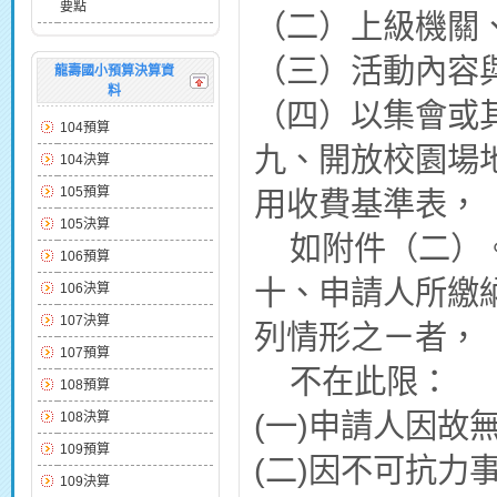
要點
（二）上級機關
（三）活動內容
龍壽國小預算決算資
料
（四）以集會或
104預算
九、開放校園場
104決算
105預算
用收費基準表，
105決算
如附件（二）
106預算
十、申請人所繳
106決算
107決算
列情形之ㄧ者，
107預算
不在此限：
108預算
(一)申請人因
108決算
109預算
(二)因不可抗
109決算