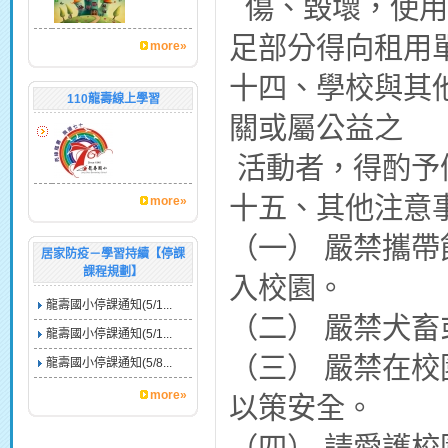
傷、毀壞，使用
足部分得向租用
more»
十四、學校與其
110龍壽線上學習
關或屬公益之
活動者，得酌予
十五、其他注意
more»
（一） 嚴禁攜帶
居家防疫－學習持續【停課
課程規劃】
入校園。
龍壽國小停課通知(5/1...
（二） 嚴禁犬
龍壽國小停課通知(5/1...
（三） 嚴禁在
龍壽國小停課通知(5/8...
more»
以策安全。
（四） 請愛護