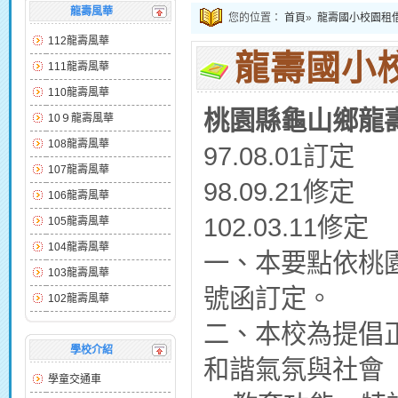
龍壽風華
您的位置：
首頁
»
龍壽國小校園租
112龍壽風華
龍壽國小
111龍壽風華
110龍壽風華
桃園縣龜山鄉龍
10９龍壽風華
108龍壽風華
97.08.01訂定
107龍壽風華
98.09.21修定
106龍壽風華
102.03.11修定
105龍壽風華
104龍壽風華
一、本要點依桃園縣政
103龍壽風華
號函訂定。
102龍壽風華
二、本校為提倡
學校介紹
和諧氣氛與社會
學童交通車