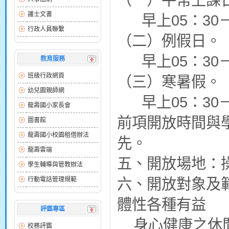
護士文書
早上05：30－0
行政人員聯繫
（二）例假日。
早上05：30－
教育服務
班級行政網頁
（三）寒暑假。
幼兒園親師網
早上05：30－
龍壽國小家長會
前項開放時間與
圖書館
龍壽國小校園租借辦法
先。
龍壽雲端
五、開放場地：
學生輔導與管教辦法
六、開放對象及
行動電話管理規範
體性各種有益
評鑑專區
身心健康之休閒
校務評鑑