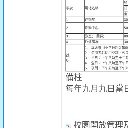
收
項次
場地名稱
日
全
1
運動場
3
2
活動中心
5
3
教室(一間份)
8
4
戶外廣場
3
1. 本表費用不含保證金50
2. 借用者若使用空調、夜
說
3. 半日：上午八時至十二
明
4. 全日：上午八時至下午
5. 夜間：下午五時至下午
備柱
每年九月九日當
校園開放管理及場