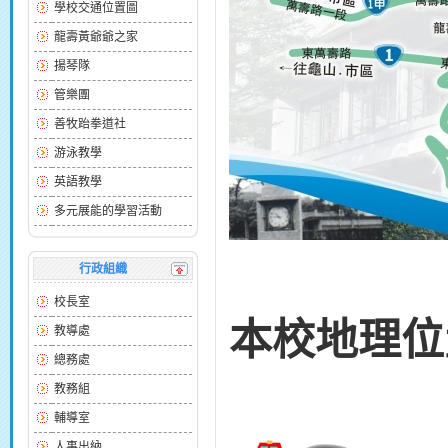
學校交通位置圖
龍壽黃爺爺之家
揚琴隊
管樂團
善牧跆拳道社
游泳教學
英語教學
多元展能的學習活動
行政組織
校長室
本校地理位置圖
教導處
總務處
教務組
輔導室
人事出納