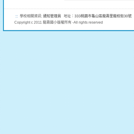
:::
學校相關資訊:
通知管理員
地址：
333桃園市龜山區龍壽里龍校街30號
Copyright c 2011 龍壽國小版權所有 -All rights reserved