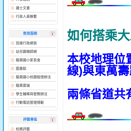
護士文書
行政人員聯繫
如何搭乘大
教育服務
班級行政網頁
幼兒園親師網
本校地理位
龍壽國小家長會
線)與東萬壽
圖書館
龍壽國小校園租借辦法
龍壽雲端
兩條省道共
學生輔導與管教辦法
行動電話管理規範
評鑑專區
校務評鑑