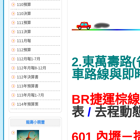
110預算
110決算
111預算
111決算
111月報
112預算
2.東萬壽路
112月報1-7月
112年月報8-12月
車路線與即
112年決算書
113年預算書
BR捷運棕線
113年月報1-7月
114年預算案
表
/
去程動
龍壽小精靈
601 內壢
－