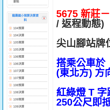
要點
5675 新莊
龍壽國小預算決算資
/ 返程動態)
料
104預算
104決算
尖山腳站牌位置
105預算
105決算
106預算
搭乘公車於
106決算
(東北方) 
107決算
107預算
108預算
紅綠燈 T 
108決算
250公尺即
109預算
109決算