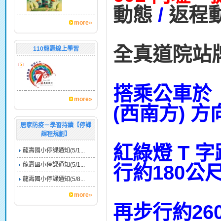
動態
/
返程
more»
全真道院站
110龍壽線上學習
搭乘公車於
more»
(西南方) 
居家防疫－學習持續【停課
課程規劃】
紅綠燈 T 
龍壽國小停課通知(5/1...
龍壽國小停課通知(5/1...
行約180公
龍壽國小停課通知(5/8...
more»
再步行約26