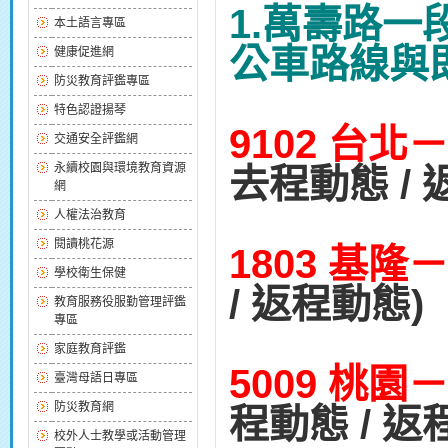
1.萬壽路一
本土語言專區
公車路線與
健康促進網
防災教育評鑑專區
特色認證揚琴
9102 台
交通安全評鑑網
永續校園與環境教育資源
去程動態 / 
網
人權法治教育
閱讀桃花源
1803 基隆
學校衛生保健
/ 返程動態)
教育服務役服勤管理評鑑
專區
家庭教育評鑑
5009 桃園
臺灣母語日專區
防災教育網
程動態 / 返
校外人士教學或活動管理