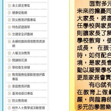
本土語言專區
健康促進網
防災教育評鑑專區
特色認證揚琴
交通安全評鑑網
永續校園與環境教育資源
網
人權法治教育
閱讀桃花源
學校衛生保健
教育服務役服勤管理評鑑
專區
家庭教育評鑑
臺灣母語日專區
防災教育網
校外人士教學或活動管理