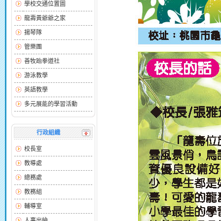
學校交通位置圖
龍壽黃爺爺之家
揚琴隊
管樂團
善牧跆拳道社
游泳教學
英語教學
多元展能的學習活動
行政組織
校長室
教導處
總務處
教務組
輔導室
人事出納