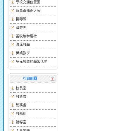
學校交通位置圖
龍壽黃爺爺之家
揚琴隊
管樂團
善牧跆拳道社
游泳教學
英語教學
多元展能的學習活動
行政組織
校長室
教導處
總務處
教務組
輔導室
人事出納