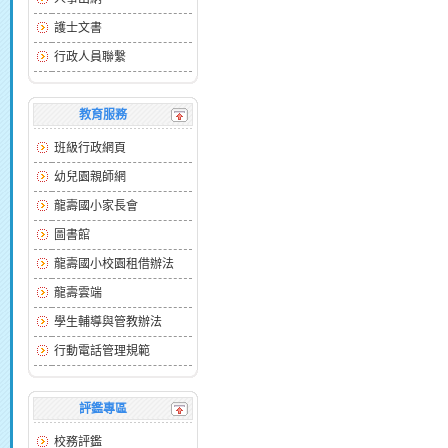
護士文書
行政人員聯繫
教育服務
班級行政網頁
幼兒園親師網
龍壽國小家長會
圖書館
龍壽國小校園租借辦法
龍壽雲端
學生輔導與管教辦法
行動電話管理規範
評鑑專區
校務評鑑