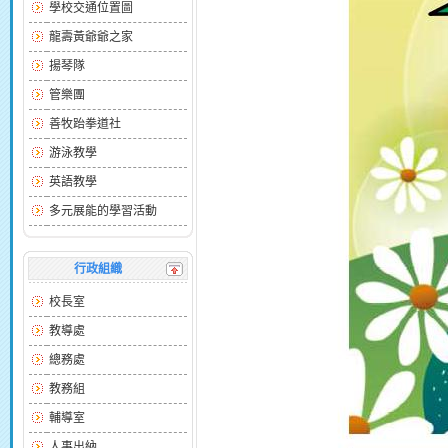
學校交通位置圖
龍壽黃爺爺之家
揚琴隊
管樂團
善牧跆拳道社
游泳教學
英語教學
多元展能的學習活動
行政組織
校長室
教導處
總務處
教務組
輔導室
人事出納