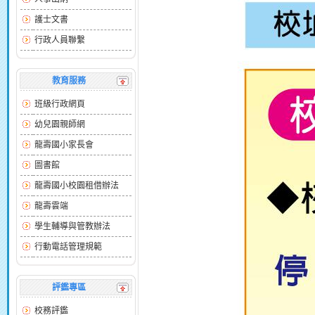
護士文書
行政人員聯繫
教育服務
班級行政網頁
幼兒園親師網
龍壽國小家長會
圖書館
龍壽國小校園租借辦法
龍壽雲端
學生輔導與管教辦法
行動電話管理規範
評鑑專區
校務評鑑