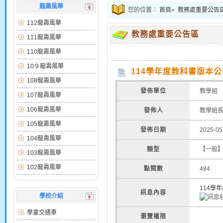
龍壽風華
您的位置：
首頁
»
教務處重要公告
112龍壽風華
教務處重要公告區
111龍壽風華
110龍壽風華
10９龍壽風華
114學年度教科書版本公
108龍壽風華
發佈單位
教學組
107龍壽風華
106龍壽風華
發佈人
教學組
105龍壽風華
發佈日期
2025-05
104龍壽風華
類型
【一般
103龍壽風華
102龍壽風華
點閱數
484
114學
訊息內容
學校介紹
學童交通車
瀏覽權限