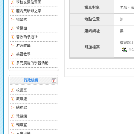
學校交通位置圖
訊息對象
老師、
龍壽黃爺爺之家
地點位置
無
揚琴隊
管樂團
連結網址
無
善牧跆拳道社
檔案說
游泳教學
附加檔案
※17
英語教學
多元展能的學習活動
行政組織
校長室
教導處
總務處
教務組
輔導室
人事出納