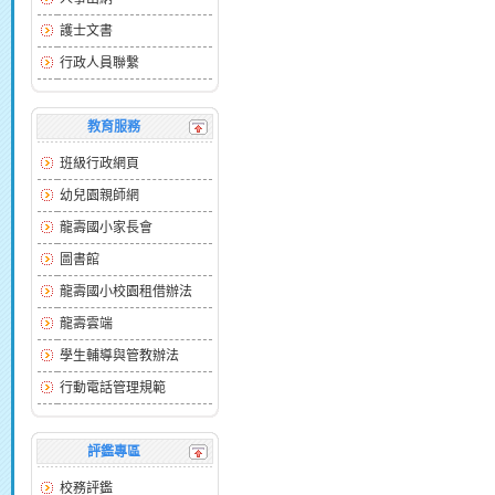
護士文書
行政人員聯繫
教育服務
班級行政網頁
幼兒園親師網
龍壽國小家長會
圖書館
龍壽國小校園租借辦法
龍壽雲端
學生輔導與管教辦法
行動電話管理規範
評鑑專區
校務評鑑